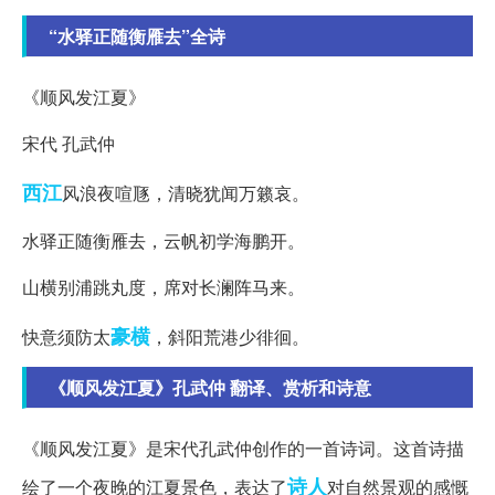
“水驿正随衡雁去”全诗
《顺风发江夏》
宋代 孔武仲
西江
风浪夜喧豗，清晓犹闻万籁哀。
水驿正随衡雁去，云帆初学海鹏开。
山横别浦跳丸度，席对长澜阵马来。
豪横
快意须防太
，斜阳荒港少徘徊。
《顺风发江夏》孔武仲 翻译、赏析和诗意
《顺风发江夏》是宋代孔武仲创作的一首诗词。这首诗描
诗人
绘了一个夜晚的江夏景色，表达了
对自然景观的感慨