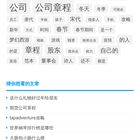
公司
公司章程
冬天
冬季
可能会
宋代
攻略
唐代
员工
孩子
学校
很多人
手机
春节
新年
时间
春节期间
是一个
方式
的人
梦幻西游
游戏
疫情
模板
独资
独资企业
章程
股东
自己的
的是
股东会
能力
董事会
诗人
还不
范本
英语
都是
猜你想看的文章
送什么礼物好过年给朋友
期货公司章程
tapadventure攻略
世界钢琴排行榜是哪些
大肠包小肠什么梗