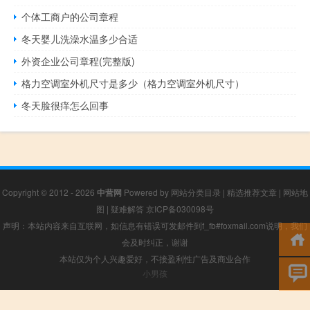
个体工商户的公司章程
冬天婴儿洗澡水温多少合适
外资企业公司章程(完整版)
格力空调室外机尺寸是多少（格力空调室外机尺寸）
冬天脸很痒怎么回事
Copyright © 2012 - 2026
中营网
Powered by
网站分类目录
|
精选推荐文章
|
网站地
图
|
疑难解答
京ICP备030098号
声明：本站内容来自互联网，如信息有错误可发邮件到f_fb#foxmail.com说明，我们
会及时纠正，谢谢
本站仅为个人兴趣爱好，不接盈利性广告及商业合作
小男孩