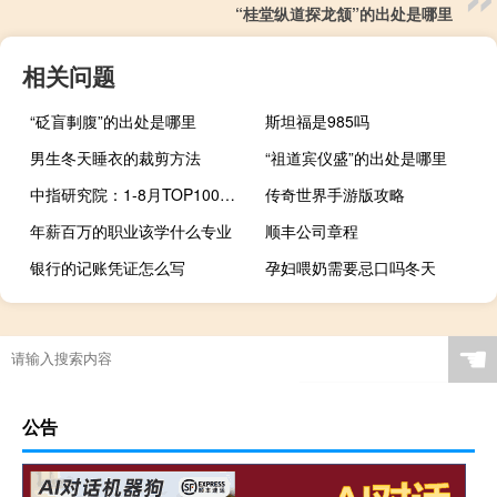
“桂堂纵道探龙颔”的出处是哪里
相关问题
“砭盲剚腹”的出处是哪里
斯坦福是985吗
男生冬天睡衣的裁剪方法
“祖道宾仪盛”的出处是哪里
中指研究院：1-8月TOP100房企销售总额下降8.6% 市场预期或将修复
传奇世界手游版攻略
年薪百万的职业该学什么专业
顺丰公司章程
银行的记账凭证怎么写
孕妇喂奶需要忌口吗冬天
☚
公告