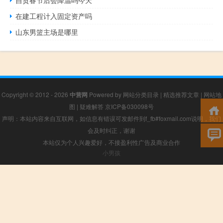
在建工程计入固定资产吗
山东男篮主场是哪里
Copyright © 2012 - 2026
中营网
Powered by
网站分类目录
|
精选推荐文章
|
网站地
图
|
疑难解答
京ICP备030098号
声明：本站内容来自互联网，如信息有错误可发邮件到f_fb#foxmail.com说明，我们
会及时纠正，谢谢
本站仅为个人兴趣爱好，不接盈利性广告及商业合作
小男孩