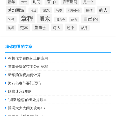
春节
新年
时间
春节期间
是一个
方式
的人
梦幻西游
游戏
疫情
模板
独资
独资企业
章程
股东
自己的
的是
股东会
能力
董事会
诗人
还不
范本
英语
都是
猜你想看的文章
有机化学在医药上的应用
董事会决议范本公司章程
新车购置税如何计算
海花岛春节要门票吗
幽暗迷宫2攻略
“搦秦起赵”的出处是哪里
脑洞大大大闯关攻略16
自贡春节后会降温吗今天