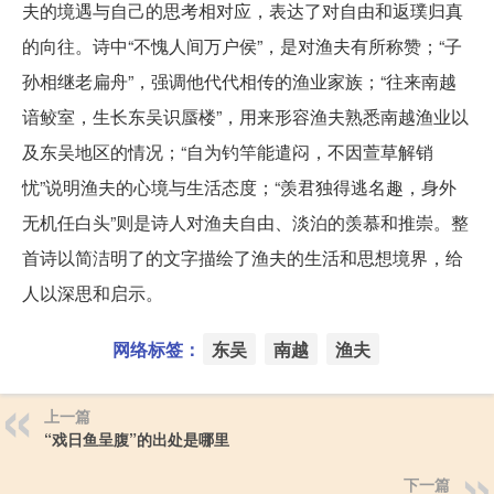
夫的境遇与自己的思考相对应，表达了对自由和返璞归真
的向往。诗中“不愧人间万户侯”，是对渔夫有所称赞；“子
孙相继老扁舟”，强调他代代相传的渔业家族；“往来南越
谙鲛室，生长东吴识蜃楼”，用来形容渔夫熟悉南越渔业以
及东吴地区的情况；“自为钓竿能遣闷，不因萱草解销
忧”说明渔夫的心境与生活态度；“羡君独得逃名趣，身外
无机任白头”则是诗人对渔夫自由、淡泊的羡慕和推崇。整
首诗以简洁明了的文字描绘了渔夫的生活和思想境界，给
人以深思和启示。
网络标签：
东吴
南越
渔夫
上一篇
“戏日鱼呈腹”的出处是哪里
下一篇