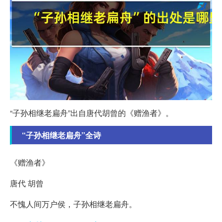
“子孙相继老扁舟”出自唐代胡曾的《赠渔者》。
“子孙相继老扁舟”全诗
《赠渔者》
唐代 胡曾
不愧人间万户侯，子孙相继老扁舟。