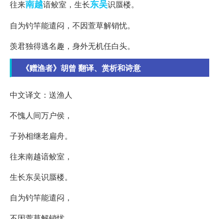
南越
东吴
往来
谙鲛室，生长
识蜃楼。
自为钓竿能遣闷，不因萱草解销忧。
羡君独得逃名趣，身外无机任白头。
《赠渔者》胡曾 翻译、赏析和诗意
中文译文：送渔人
不愧人间万户侯，
子孙相继老扁舟。
往来南越谙鲛室，
生长东吴识蜃楼。
自为钓竿能遣闷，
不因萱草解销忧。