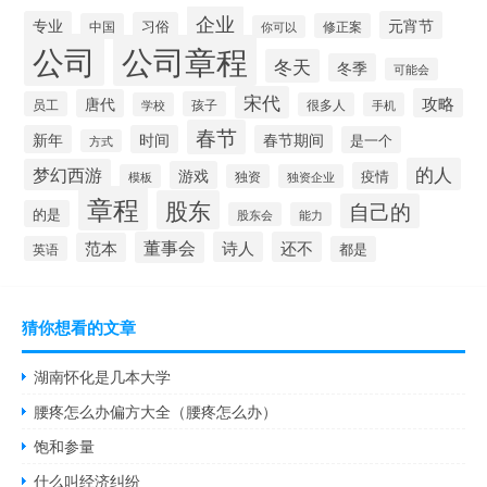
企业
专业
元宵节
习俗
中国
修正案
你可以
公司
公司章程
冬天
冬季
可能会
宋代
攻略
唐代
员工
孩子
学校
很多人
手机
春节
新年
时间
春节期间
是一个
方式
的人
梦幻西游
游戏
疫情
模板
独资
独资企业
章程
股东
自己的
的是
股东会
能力
董事会
诗人
还不
范本
英语
都是
猜你想看的文章
湖南怀化是几本大学
腰疼怎么办偏方大全（腰疼怎么办）
饱和参量
什么叫经济纠纷