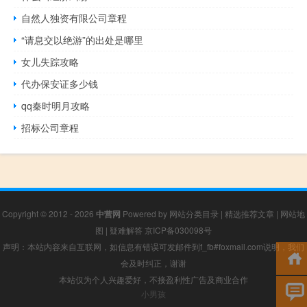
自然人独资有限公司章程
“请息交以绝游”的出处是哪里
女儿失踪攻略
代办保安证多少钱
qq秦时明月攻略
招标公司章程
Copyright © 2012 - 2026
中营网
Powered by
网站分类目录
|
精选推荐文章
|
网站地
图
|
疑难解答
京ICP备030098号
声明：本站内容来自互联网，如信息有错误可发邮件到f_fb#foxmail.com说明，我们
会及时纠正，谢谢
本站仅为个人兴趣爱好，不接盈利性广告及商业合作
小男孩