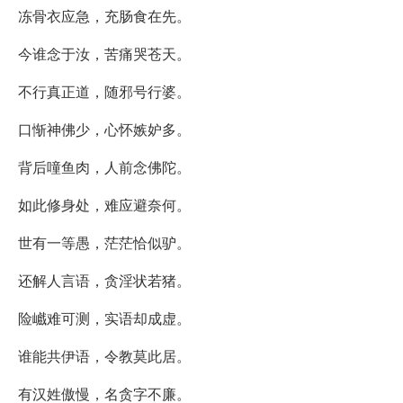
冻骨衣应急，充肠食在先。
今谁念于汝，苦痛哭苍天。
不行真正道，随邪号行婆。
口惭神佛少，心怀嫉妒多。
背后噇鱼肉，人前念佛陀。
如此修身处，难应避奈何。
世有一等愚，茫茫恰似驴。
还解人言语，贪淫状若猪。
险巇难可测，实语却成虚。
谁能共伊语，令教莫此居。
有汉姓傲慢，名贪字不廉。