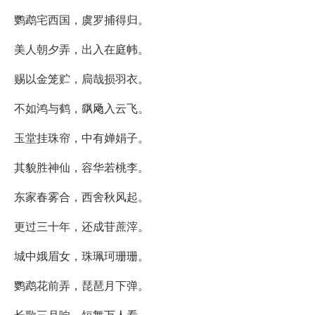
鹦鹉宅西国，虞罗捕得归。
美人朝夕弄，出入在庭帏。
赐以金笼贮，扃哉损羽衣。
不如鸿与鹤，飖飏入云飞。
玉堂挂珠帘，中有婵娟子。
其貌胜神仙，容华若桃李。
东家春雾合，西舍秋风起。
更过三十年，还成苷蔗滓。
城中娥眉女，珠珮珂珊珊。
鹦鹉花前弄，琵琶月下弹。
长歌三月响，短舞万人看。