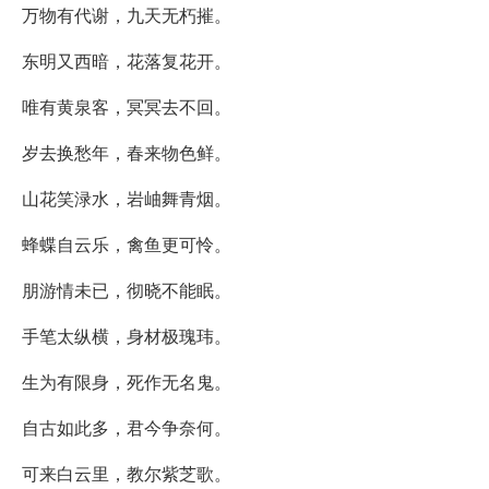
万物有代谢，九天无朽摧。
东明又西暗，花落复花开。
唯有黄泉客，冥冥去不回。
岁去换愁年，春来物色鲜。
山花笑渌水，岩岫舞青烟。
蜂蝶自云乐，禽鱼更可怜。
朋游情未已，彻晓不能眠。
手笔太纵横，身材极瑰玮。
生为有限身，死作无名鬼。
自古如此多，君今争奈何。
可来白云里，教尔紫芝歌。