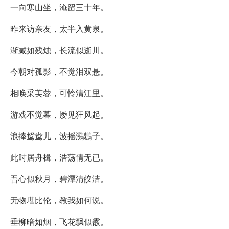
一向寒山坐，淹留三十年。
昨来访亲友，太半入黄泉。
渐减如残烛，长流似逝川。
今朝对孤影，不觉泪双悬。
相唤采芙蓉，可怜清江里。
游戏不觉暮，屡见狂风起。
浪捧鸳鸯儿，波摇鸂鶒子。
此时居舟楫，浩荡情无已。
吾心似秋月，碧潭清皎洁。
无物堪比伦，教我如何说。
垂柳暗如烟，飞花飘似霰。