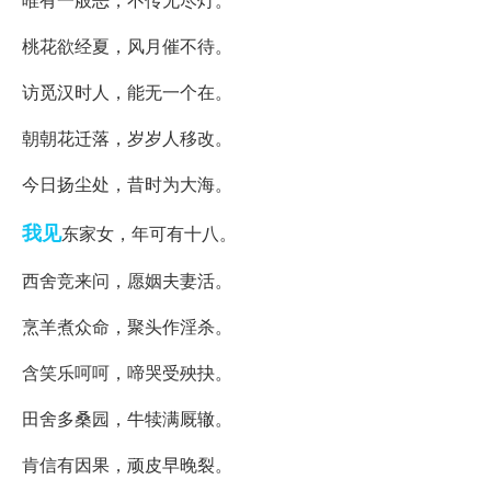
桃花欲经夏，风月催不待。
访觅汉时人，能无一个在。
朝朝花迁落，岁岁人移改。
今日扬尘处，昔时为大海。
我见
东家女，年可有十八。
西舍竞来问，愿姻夫妻活。
烹羊煮众命，聚头作淫杀。
含笑乐呵呵，啼哭受殃抉。
田舍多桑园，牛犊满厩辙。
肯信有因果，顽皮早晚裂。