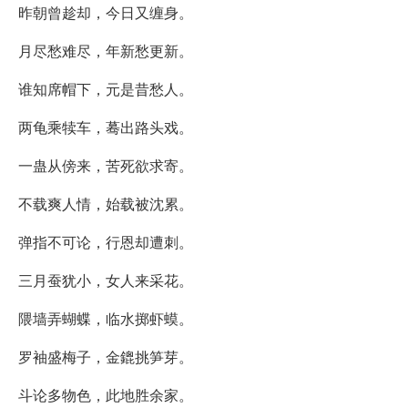
昨朝曾趁却，今日又缠身。
月尽愁难尽，年新愁更新。
谁知席帽下，元是昔愁人。
两龟乘犊车，蓦出路头戏。
一蛊从傍来，苦死欲求寄。
不载爽人情，始载被沈累。
弹指不可论，行恩却遭刺。
三月蚕犹小，女人来采花。
隈墙弄蝴蝶，临水掷虾蟆。
罗袖盛梅子，金鎞挑笋芽。
斗论多物色，此地胜余家。