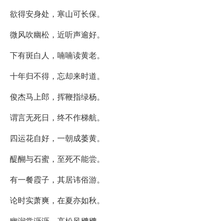
欲得安身处，寒山可长保。
微风吹幽松，近听声逾好。
下有斑白人，喃喃读黄老。
十年归不得，忘却来时道。
俊杰马上郎，挥鞭指绿杨。
谓言无死日，终不作梯航。
四运花自好，一朝成萎黄。
醍醐与石蜜，至死不能尝。
有一餐霞子，其居讳俗游。
论时实萧爽，在夏亦如秋。
幽涧常沥沥，高松风飕飕。