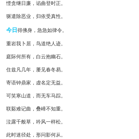
悭贪继日廉，谄曲登时正。
驱遣除恶业，归依受真性。
今日
得佛身，急急如律令。
重岩我卜居，鸟道绝人迹。
庭际何所有，白云抱幽石。
住兹凡几年，屡见春冬易。
寄语钟鼎家，虚名定无益。
可笑寒山道，而无车马踪。
联谿难记曲，叠嶂不知重。
泣露千般草，吟风一样松。
此时迷径处，形问影何从。