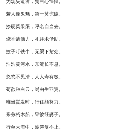
为观失道者，鬓白心惶惶。
若人逢鬼魅，第一莫惊懅。
捺硬莫采渠，呼名自当去。
烧香请佛力，礼拜求僧助。
蚊子叮铁牛，无渠下觜处。
浩浩黄河水，东流长不息。
悠悠不见清，人人寿有极。
苟欲乘白云，曷由生羽翼。
唯当鬒发时，行住须努力。
乘兹朽木船，采彼纴婆子。
行至大海中，波涛复不止。