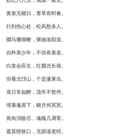
黄泉无晓日，青草有时春。
行到伤心处，松风愁杀人。
骝马珊瑚鞭，驱驰洛阳道。
自矜美少年，不信有衰老。
白发会应生，红颜岂长保。
但看北邙山，个是蓬莱岛。
竟日常如醉，流年不暂停。
埋著蓬蒿下，晓月何冥冥。
骨肉消散尽，魂魄几凋零。
遮莫咬铁口，无因读老经。