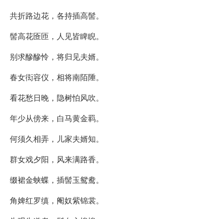
共折路边花，各持插高髻。
髻高花匼匝，人见皆睥睨。
别求醦醦怜，将归见夫婿。
春女衒容仪，相将南陌陲。
看花愁日晚，隐树怕风吹。
年少从傍来，白马黄金羁。
何须久相弄，儿家夫婿知。
群女戏夕阳，风来满路香。
缀裙金蛱蝶，插髻玉鸳鸯。
角婢红罗缜，阉奴紫锦裳。