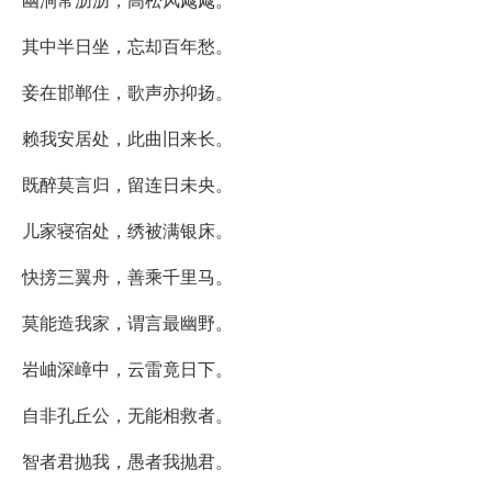
其中半日坐，忘却百年愁。
妾在邯郸住，歌声亦抑扬。
赖我安居处，此曲旧来长。
既醉莫言归，留连日未央。
儿家寝宿处，绣被满银床。
快搒三翼舟，善乘千里马。
莫能造我家，谓言最幽野。
岩岫深嶂中，云雷竟日下。
自非孔丘公，无能相救者。
智者君抛我，愚者我抛君。