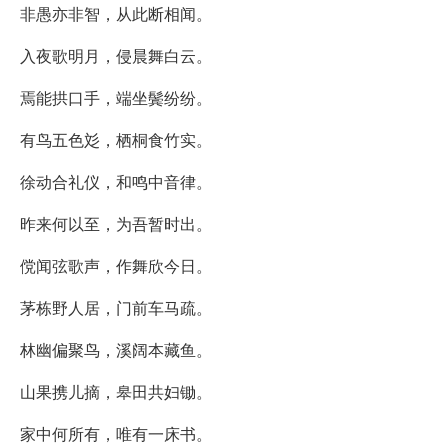
非愚亦非智，从此断相闻。
入夜歌明月，侵晨舞白云。
焉能拱口手，端坐鬓纷纷。
有鸟五色彣，栖桐食竹实。
徐动合礼仪，和鸣中音律。
昨来何以至，为吾暂时出。
傥闻弦歌声，作舞欣今日。
茅栋野人居，门前车马疏。
林幽偏聚鸟，溪阔本藏鱼。
山果携儿摘，皋田共妇锄。
家中何所有，唯有一床书。