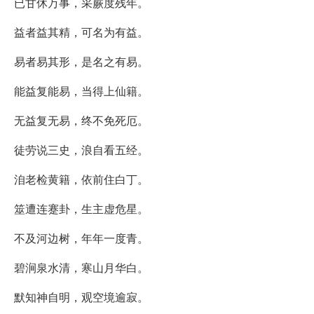
已甘休万事，采蕨度残年。
益者益其精，可名为有益。
易者易其形，是名之有易。
能益复能易，当得上仙籍。
无益复无易，终不免死厄。
徒劳说三史，浪自看五经。
洎老检黄籍，依前住白丁。
筮遭连蹇卦，生主虚危星。
不及河边树，年年一度青。
碧涧泉水清，寒山月华白。
默知神自明，观空境逾寂。