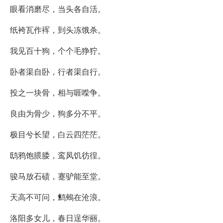
眼看消磨尽，当头各自活。
纸袴瓦作裈，到头冻饿杀。
我见百十狗，个个毛狰狞。
卧者渠自卧，行者渠自行。
投之一块骨，相与啀喍争。
良由为骨少，狗多分不平。
极目兮长望，白云四茫茫。
鸱鸦饱腲腇，鸾凤饥彷徨。
骏马放石碛，蹇驴能至堂。
天高不可问，鹪鵊在沧浪。
洛阳多女儿，春日逞华丽。