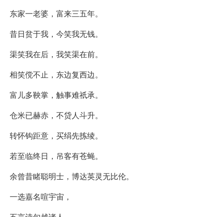
东家一老婆，富来三五年。
昔日贫于我，今笑我无钱。
渠笑我在后，我笑渠在前。
相笑傥不止，东边复西边。
富儿多鞅掌，触事难祇承。
仓米已赫赤，不贷人斗升。
转怀钩距意，买绢先拣绫。
若至临终日，吊客有苍蝇。
余曾昔睹聪明士，博达英灵无比伦。
一选嘉名喧宇宙，
五言诗句越诸人。