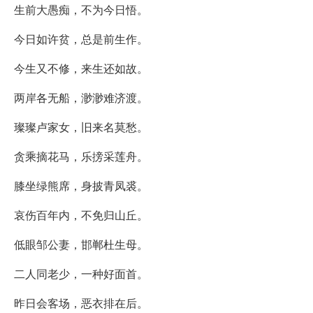
生前大愚痴，不为今日悟。
今日如许贫，总是前生作。
今生又不修，来生还如故。
两岸各无船，渺渺难济渡。
璨璨卢家女，旧来名莫愁。
贪乘摘花马，乐搒采莲舟。
膝坐绿熊席，身披青凤裘。
哀伤百年内，不免归山丘。
低眼邹公妻，邯郸杜生母。
二人同老少，一种好面首。
昨日会客场，恶衣排在后。