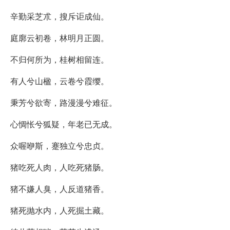
辛勤采芝朮，搜斥讵成仙。
庭廓云初卷，林明月正圆。
不归何所为，桂树相留连。
有人兮山楹，云卷兮霞缨。
秉芳兮欲寄，路漫漫兮难征。
心惆怅兮狐疑，年老已无成。
众喔咿斯，蹇独立兮忠贞。
猪吃死人肉，人吃死猪肠。
猪不嫌人臭，人反道猪香。
猪死抛水内，人死掘土藏。