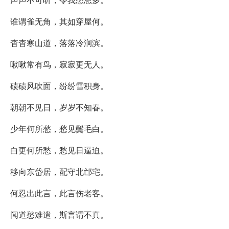
谁谓雀无角，其如穿屋何。
杳杳寒山道，落落冷涧滨。
啾啾常有鸟，寂寂更无人。
碛碛风吹面，纷纷雪积身。
朝朝不见日，岁岁不知春。
少年何所愁，愁见鬓毛白。
白更何所愁，愁见日逼迫。
移向东岱居，配守北邙宅。
何忍出此言，此言伤老客。
闻道愁难遣，斯言谓不真。