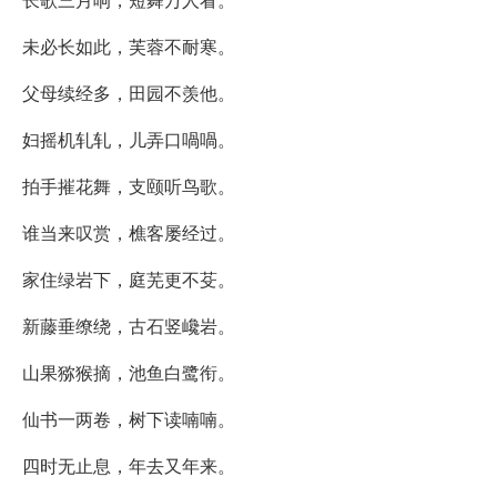
未必长如此，芙蓉不耐寒。
父母续经多，田园不羡他。
妇摇机轧轧，儿弄口喎喎。
拍手摧花舞，支颐听鸟歌。
谁当来叹赏，樵客屡经过。
家住绿岩下，庭芜更不芟。
新藤垂缭绕，古石竖巉岩。
山果猕猴摘，池鱼白鹭衔。
仙书一两卷，树下读喃喃。
四时无止息，年去又年来。