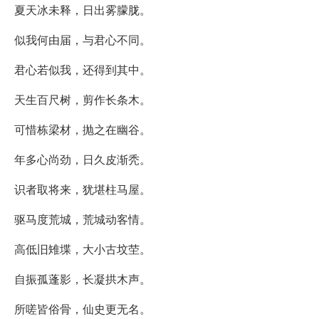
夏天冰未释，日出雾朦胧。
似我何由届，与君心不同。
君心若似我，还得到其中。
天生百尺树，剪作长条木。
可惜栋梁材，抛之在幽谷。
年多心尚劲，日久皮渐秃。
识者取将来，犹堪柱马屋。
驱马度荒城，荒城动客情。
高低旧雉堞，大小古坟茔。
自振孤蓬影，长凝拱木声。
所嗟皆俗骨，仙史更无名。