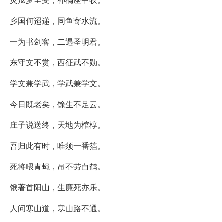
乡国何迢递，同鱼寄水流。
一为书剑客，二遇圣明君。
东守文不赏，西征武不勋。
学文兼学武，学武兼学文。
今日既老矣，馀生不足云。
庄子说送终，天地为棺椁。
吾归此有时，唯须一番箔。
死将喂青蝇，吊不劳白鹤。
饿著首阳山，生廉死亦乐。
人问寒山道，寒山路不通。