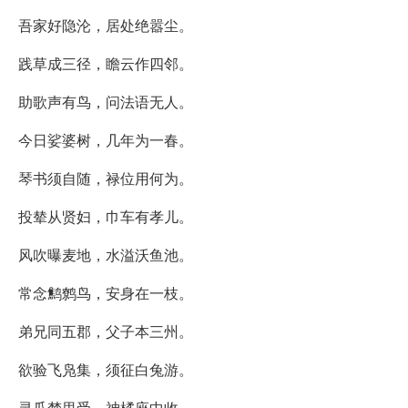
吾家好隐沦，居处绝嚣尘。
践草成三径，瞻云作四邻。
助歌声有鸟，问法语无人。
今日娑婆树，几年为一春。
琴书须自随，禄位用何为。
投辇从贤妇，巾车有孝儿。
风吹曝麦地，水溢沃鱼池。
常念鹪鹩鸟，安身在一枝。
弟兄同五郡，父子本三州。
欲验飞凫集，须征白兔游。
灵瓜梦里受，神橘座中收。