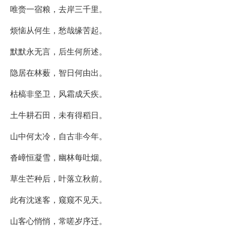
唯赍一宿粮，去岸三千里。
烦恼从何生，愁哉缘苦起。
默默永无言，后生何所述。
隐居在林薮，智日何由出。
枯槁非坚卫，风霜成夭疾。
土牛耕石田，未有得稻日。
山中何太冷，自古非今年。
沓嶂恒凝雪，幽林每吐烟。
草生芒种后，叶落立秋前。
此有沈迷客，窥窥不见天。
山客心悄悄，常嗟岁序迁。