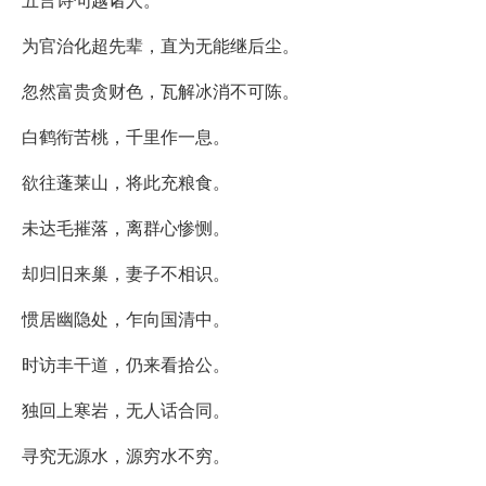
为官治化超先辈，直为无能继后尘。
忽然富贵贪财色，瓦解冰消不可陈。
白鹤衔苦桃，千里作一息。
欲往蓬莱山，将此充粮食。
未达毛摧落，离群心惨恻。
却归旧来巢，妻子不相识。
惯居幽隐处，乍向国清中。
时访丰干道，仍来看拾公。
独回上寒岩，无人话合同。
寻究无源水，源穷水不穷。