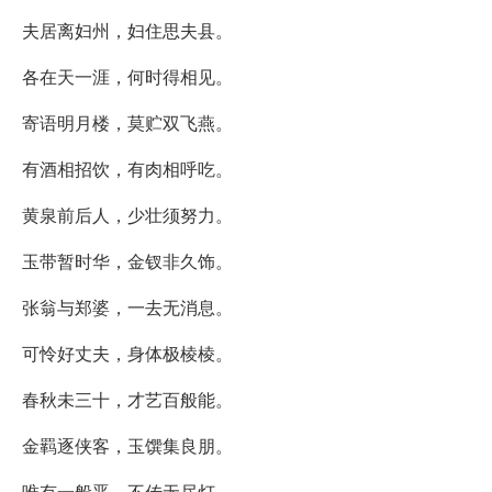
夫居离妇州，妇住思夫县。
各在天一涯，何时得相见。
寄语明月楼，莫贮双飞燕。
有酒相招饮，有肉相呼吃。
黄泉前后人，少壮须努力。
玉带暂时华，金钗非久饰。
张翁与郑婆，一去无消息。
可怜好丈夫，身体极棱棱。
春秋未三十，才艺百般能。
金羁逐侠客，玉馔集良朋。
唯有一般恶，不传无尽灯。