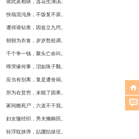
彼此莫相啖，莲花生沸汤。
快哉混沌身，不饭复不尿。
遭得谁钻凿，因兹立九窍。
朝朝为衣食，岁岁愁租调。
千个争一钱，聚头亡命叫。
啼哭缘何事，泪如珠子颗。
应当有别离，复是遭丧祸。
所为在贫穷，未能了因果。
冢间瞻死尸，六道不干我。
妇女慵经织，男夫懒耨田。
轻浮耽挟弹，跕躧拈抹弦。