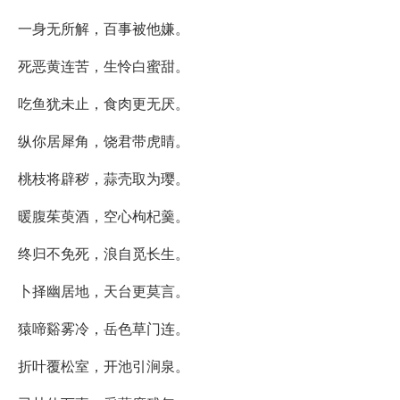
一身无所解，百事被他嫌。
死恶黄连苦，生怜白蜜甜。
吃鱼犹未止，食肉更无厌。
纵你居犀角，饶君带虎睛。
桃枝将辟秽，蒜壳取为璎。
暖腹茱萸酒，空心枸杞羹。
终归不免死，浪自觅长生。
卜择幽居地，天台更莫言。
猿啼谿雾冷，岳色草门连。
折叶覆松室，开池引涧泉。