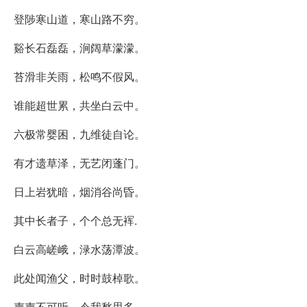
登陟寒山道，寒山路不穷。
谿长石磊磊，涧阔草濛濛。
苔滑非关雨，松鸣不假风。
谁能超世累，共坐白云中。
六极常婴困，九维徒自论。
有才遗草泽，无艺闭蓬门。
日上岩犹暗，烟消谷尚昏。
其中长者子，个个总无裈.
白云高嵯峨，渌水荡潭波。
此处闻渔父，时时鼓棹歌。
声声不可听，令我愁思多。