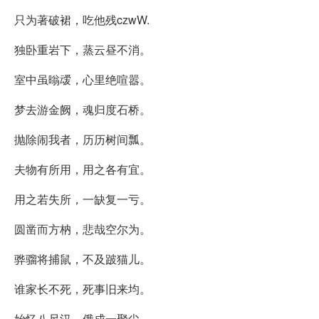
只为著破裙，吃他残czwW.
独卧重岩下，蒸云昼不消。
室中虽暡叆，心里绝喧嚣。
梦去游金阙，魂归度石桥。
抛除闹我者，历历树间瓢。
夫物有所用，用之各有宜。
用之若失所，一缺复一亏。
圆凿而方枘，悲哉空尔为。
骅骝将捕鼠，不及跛猫儿。
谁家长不死，死事旧来均。
始忆八尺汉，俄成一聚尘。