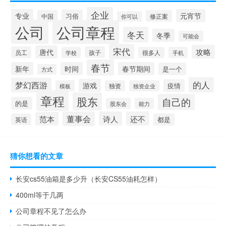
企业
专业
元宵节
习俗
中国
修正案
你可以
公司
公司章程
冬天
冬季
可能会
宋代
攻略
唐代
员工
孩子
学校
很多人
手机
春节
新年
时间
春节期间
是一个
方式
的人
梦幻西游
游戏
疫情
模板
独资
独资企业
章程
股东
自己的
的是
股东会
能力
董事会
诗人
还不
范本
英语
都是
猜你想看的文章
长安cs55油箱是多少升（长安CS55油耗怎样）
400ml等于几两
公司章程不见了怎么办