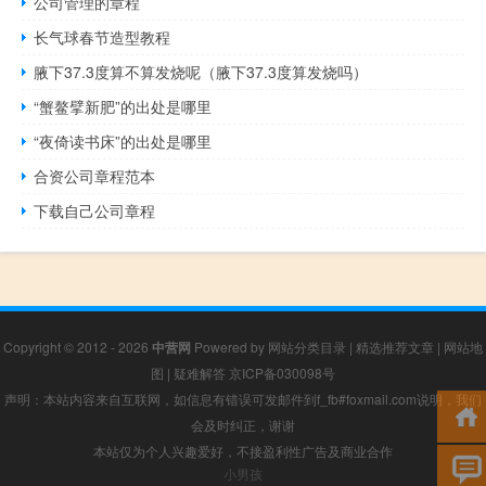
公司管理的章程
长气球春节造型教程
腋下37.3度算不算发烧呢（腋下37.3度算发烧吗）
“蟹鳌擘新肥”的出处是哪里
“夜倚读书床”的出处是哪里
合资公司章程范本
下载自己公司章程
Copyright © 2012 - 2026
中营网
Powered by
网站分类目录
|
精选推荐文章
|
网站地
图
|
疑难解答
京ICP备030098号
声明：本站内容来自互联网，如信息有错误可发邮件到f_fb#foxmail.com说明，我们
会及时纠正，谢谢
本站仅为个人兴趣爱好，不接盈利性广告及商业合作
小男孩