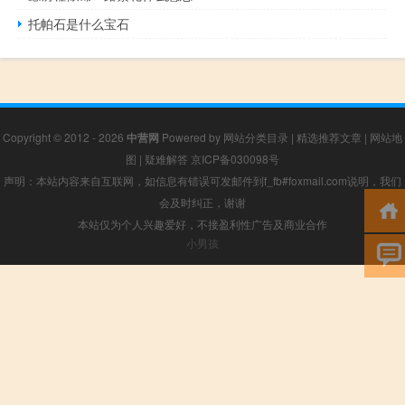
托帕石是什么宝石
Copyright © 2012 - 2026
中营网
Powered by
网站分类目录
|
精选推荐文章
|
网站地
图
|
疑难解答
京ICP备030098号
声明：本站内容来自互联网，如信息有错误可发邮件到f_fb#foxmail.com说明，我们
会及时纠正，谢谢
本站仅为个人兴趣爱好，不接盈利性广告及商业合作
小男孩