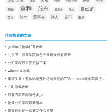
梦幻西游
游戏
疫情
模板
独资
独资企业
章程
股东
自己的
的是
股东会
能力
董事会
诗人
还不
范本
英语
都是
猜你想看的文章
gta5单机抢劫任务攻略
北京卫生职业学院特色专业建设点有哪些
公司章程股东变更修正案
witcher 3 攻略
车评头条：整体比例预计将与最初的TTSportback概念车保持接近
几时游戏攻略
河北石家庄邮编号多少
物业公司章程最新范本
愿前程似锦一路繁花什么意思