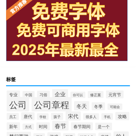
标签
企业
专业
元宵节
习俗
中国
修正案
你可以
公司
公司章程
冬天
冬季
可能会
宋代
攻略
唐代
员工
孩子
学校
很多人
手机
春节
新年
时间
春节期间
是一个
方式
的人