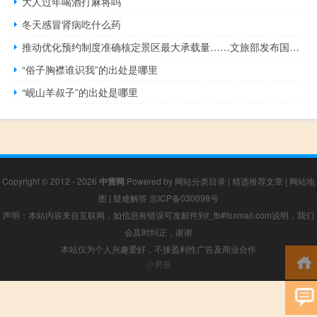
大人过年喝酒打麻将吗
冬天感冒肾病吃什么药
推动优化预约制度准确核定景区最大承载量……文旅部发布国内旅游提升计划 到底什么情况嘞
“俗子胸襟谁识我”的出处是哪里
“岘山羊叔子”的出处是哪里
Copyright © 2012 - 2026
中营网
Powered by
网站分类目录
|
精选推荐文章
|
网站地
图
|
疑难解答
京ICP备030098号
声明：本站内容来自互联网，如信息有错误可发邮件到f_fb#foxmail.com说明，我们
会及时纠正，谢谢
本站仅为个人兴趣爱好，不接盈利性广告及商业合作
小男孩