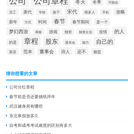
冬天
冬季
可能会
宋代
攻略
唐代
员工
孩子
学校
很多人
手机
春节
新年
时间
春节期间
是一个
方式
的人
梦幻西游
游戏
疫情
模板
独资
独资企业
章程
股东
自己的
的是
股东会
能力
董事会
诗人
还不
范本
英语
都是
猜你想看的文章
公司分红章程
春节前是否还要烧纸拜年
武汉健身房有哪些
东北寒假放多久
自考和成考考试难度的区别有多大