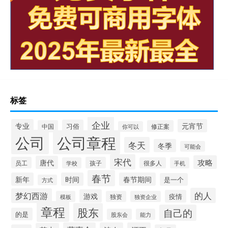
标签
企业
专业
元宵节
习俗
中国
修正案
你可以
公司
公司章程
冬天
冬季
可能会
宋代
攻略
唐代
员工
孩子
学校
很多人
手机
春节
新年
时间
春节期间
是一个
方式
的人
梦幻西游
游戏
疫情
模板
独资
独资企业
章程
股东
自己的
的是
股东会
能力