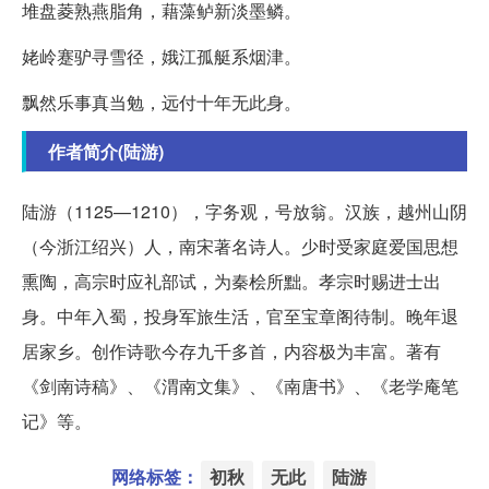
堆盘菱熟燕脂角，藉藻鲈新淡墨鳞。
姥岭蹇驴寻雪径，娥江孤艇系烟津。
飘然乐事真当勉，远付十年无此身。
作者简介(陆游)
陆游（1125—1210），字务观，号放翁。汉族，越州山阴
（今浙江绍兴）人，南宋著名诗人。少时受家庭爱国思想
熏陶，高宗时应礼部试，为秦桧所黜。孝宗时赐进士出
身。中年入蜀，投身军旅生活，官至宝章阁待制。晚年退
居家乡。创作诗歌今存九千多首，内容极为丰富。著有
《剑南诗稿》、《渭南文集》、《南唐书》、《老学庵笔
记》等。
网络标签：
初秋
无此
陆游