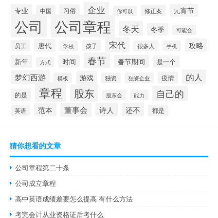
企业
专业
元宵节
习俗
中国
修正案
你可以
公司
公司章程
冬天
冬季
可能会
宋代
攻略
唐代
员工
孩子
学校
很多人
手机
春节
新年
时间
春节期间
是一个
方式
的人
梦幻西游
游戏
疫情
模板
独资
独资企业
章程
股东
自己的
的是
股东会
能力
董事会
诗人
还不
范本
英语
都是
猜你想看的文章
公司章程第二十条
公司成立章程
高中英语成绩差要怎么提高 有什么方法
考完会计从业资格证后考什么