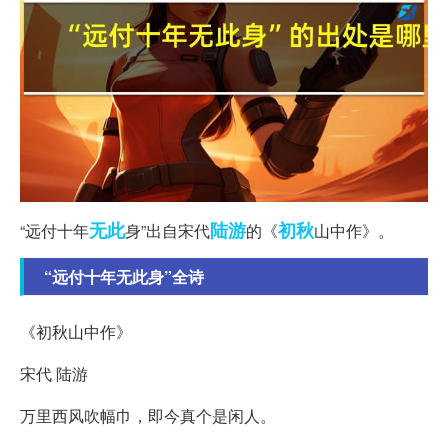
无此
陆游
初秋
“远付十年
身”出自宋代
的《
山中作》。
“远付十年无此身”全诗
《初秋山中作》
宋代 陆游
万里西风吹幅巾，即今真个是闲人。