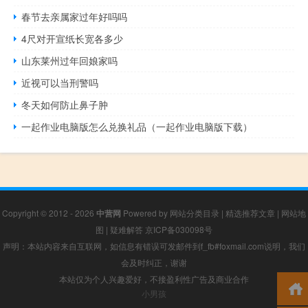
春节去亲属家过年好吗吗
4尺对开宣纸长宽各多少
山东莱州过年回娘家吗
近视可以当刑警吗
冬天如何防止鼻子肿
一起作业电脑版怎么兑换礼品（一起作业电脑版下载）
Copyright © 2012 - 2026
中营网
Powered by
网站分类目录
|
精选推荐文章
|
网站地
图
|
疑难解答
京ICP备030098号
声明：本站内容来自互联网，如信息有错误可发邮件到f_fb#foxmail.com说明，我们
会及时纠正，谢谢
本站仅为个人兴趣爱好，不接盈利性广告及商业合作
小男孩