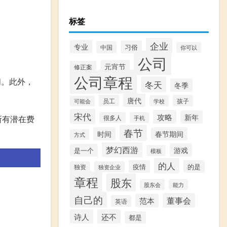
标签
企业
专业
习俗
中国
你可以
公司
元宵节
修正案
公司章程
间。此外，
冬天
冬季
唐代
员工
孩子
学校
可能会
宋代
攻略
新年
所有潜在费
很多人
手机
春节
时间
春节期间
方式
梦幻西游
游戏
是一个
模板
的人
疫情
的是
独资
独资企业
章程
股东
股东会
能力
自己的
董事会
范本
英语
诗人
还不
都是