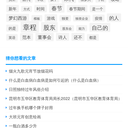
春节
新年
时间
春节期间
是一个
方式
的人
梦幻西游
游戏
疫情
模板
独资
独资企业
章程
股东
自己的
的是
股东会
能力
董事会
诗人
还不
范本
英语
都是
猜你想看的文章
烟火九歌元宵节放烟花吗
什么是白血病白血病是如何引起的（什么是白血病）
日照独特过年风俗介绍
昆明市五华区教育体育局局长2022（昆明市五华区教育体育局）
过年换手机哪个牌子好用
大班元宵创意绘画
一瓶白酒多少升