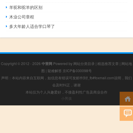
羊驼和驼羊的区别
木业公司章程
多大年龄人适合学口琴了
Copyright © 2012 - 2026
中营网
Powered by
网站分类目录
|
精选推荐文章
|
网站地
图
|
疑难解答
京ICP备030098号
声明：本站内容来自互联网，如信息有错误可发邮件到f_fb#foxmail.com说明，我们
会及时纠正，谢谢
本站仅为个人兴趣爱好，不接盈利性广告及商业合作
小男孩