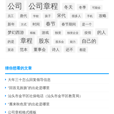
公司
公司章程
冬天
冬季
可能会
宋代
攻略
唐代
员工
孩子
学校
很多人
手机
春节
新年
时间
春节期间
是一个
方式
的人
梦幻西游
游戏
疫情
模板
独资
独资企业
章程
股东
自己的
的是
股东会
能力
董事会
诗人
还不
范本
英语
都是
猜你想看的文章
大年三十怎么回复领导信息
“回首见旌旗”的出处是哪里
汕头市金平区社保电话（汕头市金平区教育局）
“雁来秋色里”的出处是哪里
公司章程格式模板