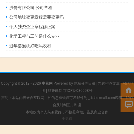
股份有限公司 公司章程
公司地址变更章程需要变更吗
个人独资企业章程修正案
化学工程与工艺是什么专业
过年猕猴桃好吃吗农村
Copyright © 2012 - 2026
中营网
Powered by
网站分类目录
|
精选推荐文章
|
网站地
图
|
疑难解答
京ICP备030098号
声明：本站内容来自互联网，如信息有错误可发邮件到f_fb#foxmail.com说明，我们
会及时纠正，谢谢
本站仅为个人兴趣爱好，不接盈利性广告及商业合作
小男孩