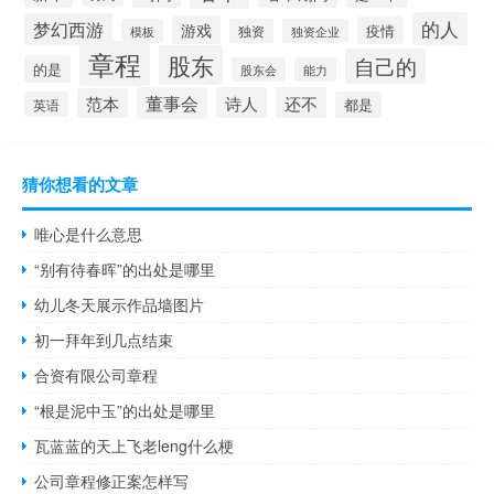
的人
梦幻西游
游戏
疫情
模板
独资
独资企业
章程
股东
自己的
的是
股东会
能力
董事会
诗人
还不
范本
英语
都是
猜你想看的文章
唯心是什么意思
“别有待春晖”的出处是哪里
幼儿冬天展示作品墙图片
初一拜年到几点结束
合资有限公司章程
“根是泥中玉”的出处是哪里
瓦蓝蓝的天上飞老leng什么梗
公司章程修正案怎样写