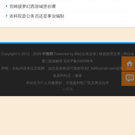
宫崎骏梦幻西游城堡在哪
农科院是公务员还是事业编制
Copyright © 2012 - 2026
中营网
Powered by
网站分类目录
|
精选推荐文章
|
网站地
图
|
疑难解答
京ICP备030098号
声明：本站内容来自互联网，如信息有错误可发邮件到f_fb#foxmail.com说明，我们
会及时纠正，谢谢
本站仅为个人兴趣爱好，不接盈利性广告及商业合作
小男孩