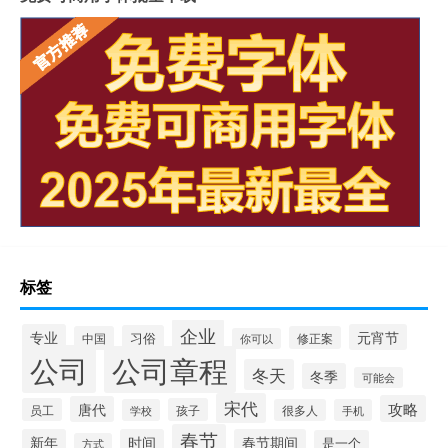
标签
企业
专业
元宵节
习俗
中国
修正案
你可以
公司
公司章程
冬天
冬季
可能会
宋代
攻略
唐代
员工
孩子
学校
很多人
手机
春节
新年
时间
春节期间
是一个
方式