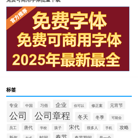
标签
企业
专业
元宵节
习俗
中国
修正案
你可以
公司
公司章程
冬天
冬季
可能会
宋代
攻略
唐代
员工
孩子
学校
很多人
手机
春节
新年
时间
春节期间
是一个
方式