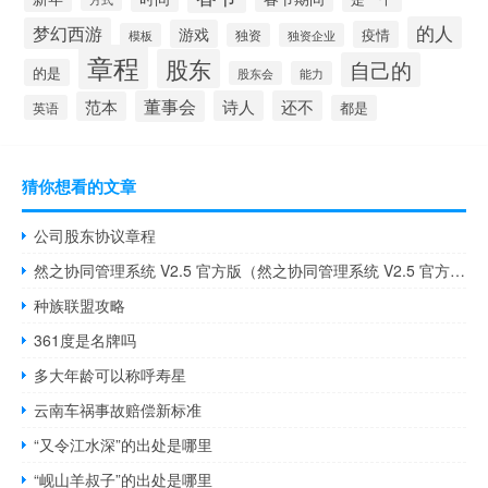
的人
梦幻西游
游戏
疫情
模板
独资
独资企业
章程
股东
自己的
的是
股东会
能力
董事会
诗人
还不
范本
英语
都是
猜你想看的文章
公司股东协议章程
然之协同管理系统 V2.5 官方版（然之协同管理系统 V2.5 官方版功能简介）
种族联盟攻略
361度是名牌吗
多大年龄可以称呼寿星
云南车祸事故赔偿新标准
“又令江水深”的出处是哪里
“岘山羊叔子”的出处是哪里