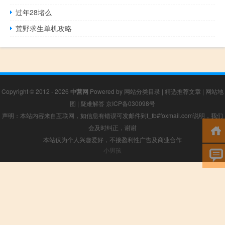
过年28堵么
荒野求生单机攻略
Copyright © 2012 - 2026
中营网
Powered by
网站分类目录
|
精选推荐文章
|
网站地
图
|
疑难解答
京ICP备030098号
声明：本站内容来自互联网，如信息有错误可发邮件到f_fb#foxmail.com说明，我们
会及时纠正，谢谢
本站仅为个人兴趣爱好，不接盈利性广告及商业合作
小男孩