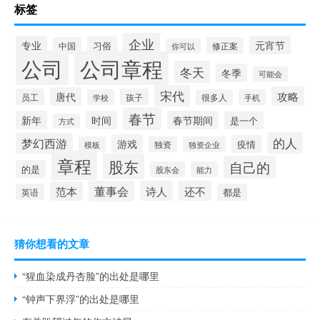
标签
企业
专业
元宵节
习俗
中国
修正案
你可以
公司
公司章程
冬天
冬季
可能会
宋代
攻略
唐代
员工
孩子
学校
很多人
手机
春节
新年
时间
春节期间
是一个
方式
的人
梦幻西游
游戏
疫情
模板
独资
独资企业
章程
股东
自己的
的是
股东会
能力
董事会
诗人
还不
范本
英语
都是
猜你想看的文章
“猩血染成丹杏脸”的出处是哪里
“钟声下界浮”的出处是哪里