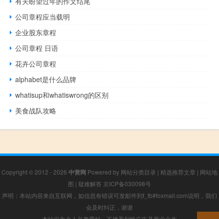
有关盼望过年的作文结尾
公司章程应当载明
企业股东章程
公司章程 日语
花卉公司章程
alphabet是什么品牌
whatisup和whatiswrong的区别
美食战队攻略
Copyright © 2012 - 2026
中营网
Powered by
网站分类目录
|
精选推荐文章
|
网站地
图
|
疑难解答
京ICP备030098号
声明：本站内容来自互联网，如信息有错误可发邮件到f_fb#foxmail.com说明，我们
会及时纠正，谢谢
本站仅为个人兴趣爱好，不接盈利性广告及商业合作