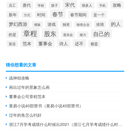
宋代
攻略
唐代
员工
孩子
学校
很多人
手机
春节
新年
时间
春节期间
是一个
方式
的人
梦幻西游
游戏
疫情
模板
独资
独资企业
章程
股东
自己的
的是
股东会
能力
董事会
诗人
还不
范本
英语
都是
猜你想看的文章
战神劫攻略
画出过年的景象怎么画
董事会公司章程范本
黄易小说40部禁书（黄易小说40部禁书）
过年的鱼怎么钓好
浙江7月学考成绩什么时候出2021（浙江七月学考成绩什么时候出）