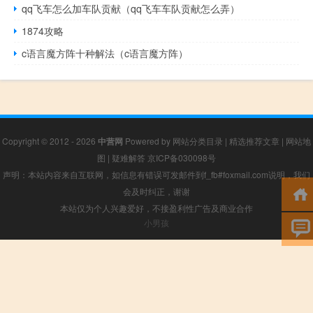
qq飞车怎么加车队贡献（qq飞车车队贡献怎么弄）
1874攻略
c语言魔方阵十种解法（c语言魔方阵）
Copyright © 2012 - 2026
中营网
Powered by
网站分类目录
|
精选推荐文章
|
网站地
图
|
疑难解答
京ICP备030098号
声明：本站内容来自互联网，如信息有错误可发邮件到f_fb#foxmail.com说明，我们
会及时纠正，谢谢
本站仅为个人兴趣爱好，不接盈利性广告及商业合作
小男孩