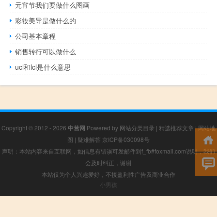
元宵节我们要做什么图画
彩妆美导是做什么的
公司基本章程
销售转行可以做什么
ucl和lcl是什么意思
Copyright © 2012 - 2026
中营网
Powered by
网站分类目录
|
精选推荐文章
|
网站地
图
|
疑难解答
京ICP备030098号
声明：本站内容来自互联网，如信息有错误可发邮件到f_fb#foxmail.com说明，我们
会及时纠正，谢谢
本站仅为个人兴趣爱好，不接盈利性广告及商业合作
小男孩