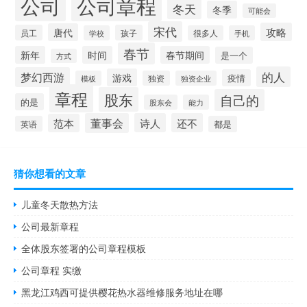
公司
公司章程
冬天
冬季
可能会
宋代
攻略
唐代
员工
孩子
学校
很多人
手机
春节
新年
时间
春节期间
是一个
方式
的人
梦幻西游
游戏
疫情
模板
独资
独资企业
章程
股东
自己的
的是
股东会
能力
董事会
诗人
还不
范本
英语
都是
猜你想看的文章
儿童冬天散热方法
公司最新章程
全体股东签署的公司章程模板
公司章程 实缴
黑龙江鸡西可提供樱花热水器维修服务地址在哪