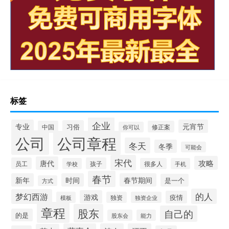
标签
企业
专业
元宵节
习俗
中国
修正案
你可以
公司
公司章程
冬天
冬季
可能会
宋代
攻略
唐代
员工
孩子
学校
很多人
手机
春节
新年
时间
春节期间
是一个
方式
的人
梦幻西游
游戏
疫情
模板
独资
独资企业
章程
股东
自己的
的是
股东会
能力