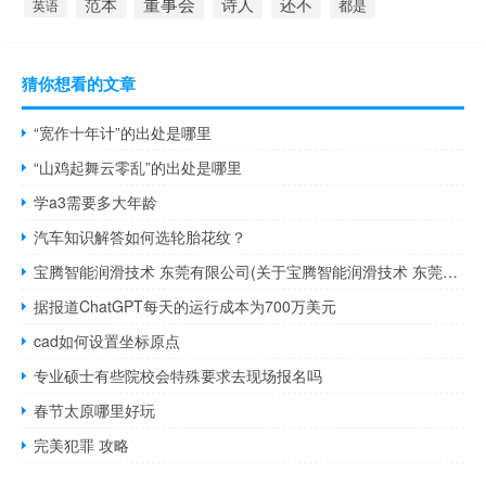
董事会
诗人
还不
范本
英语
都是
猜你想看的文章
“宽作十年计”的出处是哪里
“山鸡起舞云零乱”的出处是哪里
学a3需要多大年龄
汽车知识解答如何选轮胎花纹？
宝腾智能润滑技术 东莞有限公司(关于宝腾智能润滑技术 东莞有限公司简述)
据报道ChatGPT每天的运行成本为700万美元
cad如何设置坐标原点
专业硕士有些院校会特殊要求去现场报名吗
春节太原哪里好玩
完美犯罪 攻略