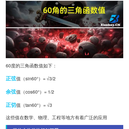
60度的三角函数值如下：
正弦
值（sin60°）= √3/2
余弦
值（cos60°）= 1/2
正切
值（tan60°）= √3
这些值在数学、物理、工程等地方有着广泛的应用