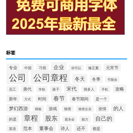
标签
企业
专业
元宵节
习俗
中国
修正案
你可以
公司
公司章程
冬天
冬季
可能会
宋代
攻略
唐代
员工
孩子
学校
很多人
手机
春节
新年
时间
春节期间
是一个
方式
的人
梦幻西游
游戏
疫情
模板
独资
独资企业
章程
股东
自己的
的是
股东会
能力
董事会
诗人
还不
范本
英语
都是