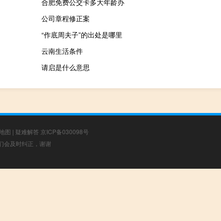
合肥免费公交卡多大年龄办
公司章程修正案
“作底周夫子”的出处是哪里
云南生活条件
请启是什么意思
地图
|
疑难解答
京ICP备030098号
，我们会及时纠正，谢谢