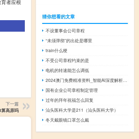
教育者应根
猜你想看的文章
不设董事会公司章程
“未须弹彻”的出处是哪里
train什么梗
不受公司章程约束的是
电机的转速能怎么调低
2024澳门免费精准资料_智能AI深度解析_iPhone版v11.64.266
国有企业公司章程制定管理
过年的拜年祝福怎么回复
下一篇
汕头医科大学是211（汕头医科大学）
00算高原吗
冬天戴眼镜口罩怎么戴