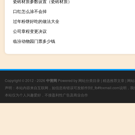
瓷砖材质参数设置（瓷砖材质）
口红怎么涂不会掉
过年粉饼好吃的做法大全
公司章程变更决议
临汾动物园门票多少钱
Copyright © 2012 - 2026
中营网
Powered by
网站分类目录
|
精选推荐文章
|
网站
声明：本站内容来自互联网，如信息有错误可发邮件到f_fb#foxmail.com说明
本站仅为个人兴趣爱好，不接盈利性广告及商业合作