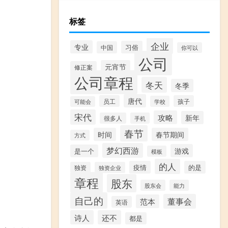
标签
企业
专业
习俗
中国
你可以
公司
元宵节
修正案
公司章程
冬天
冬季
唐代
员工
孩子
学校
可能会
宋代
攻略
新年
很多人
手机
春节
时间
春节期间
方式
梦幻西游
游戏
是一个
模板
的人
疫情
的是
独资
独资企业
章程
股东
股东会
能力
自己的
董事会
范本
英语
诗人
还不
都是