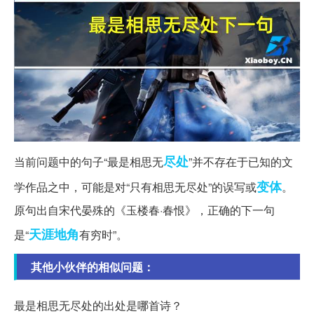
尽处
当前问题中的句子“最是相思无
”并不存在于已知的文
变体
学作品之中，可能是对“只有相思无尽处”的误写或
。
原句出自宋代晏殊的《玉楼春·春恨》，正确的下一句
天涯地角
是“
有穷时”。
其他小伙伴的相似问题：
最是相思无尽处的出处是哪首诗？