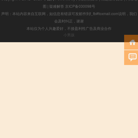
图
|
疑难解答
京ICP备030098号
声明：本站内容来自互联网，如信息有错误可发邮件到f_fb#foxmail.com说明，我们
会及时纠正，谢谢
本站仅为个人兴趣爱好，不接盈利性广告及商业合作
小男孩