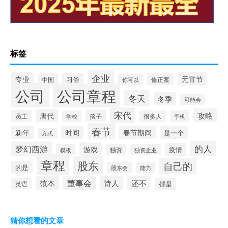
标签
企业
专业
元宵节
习俗
中国
修正案
你可以
公司
公司章程
冬天
冬季
可能会
宋代
攻略
唐代
员工
孩子
学校
很多人
手机
春节
新年
时间
春节期间
是一个
方式
的人
梦幻西游
游戏
疫情
模板
独资
独资企业
章程
股东
自己的
的是
股东会
能力
董事会
诗人
还不
范本
英语
都是
猜你想看的文章