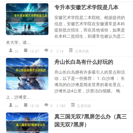
专升本安徽艺术学院是几本
安徽艺术学院是二本院校。根据提供的
信息，安徽艺术学院在安徽通常是本科
提前批次招生，而在其他省份，如果是
在本科二批招生，则通常也被认为是二
本大学。请...
zs
12-27
0
14
文章列表
舟山长白岛有什么好玩的
舟山长白岛拥有许多吸引人的景点和活
动，以下是一些推荐： 1. 白沙滩 ： 长
滩岛的白沙滩是闻名世界的著名景点，
沙滩长达4公里，沙质洁白细腻。 晚
上，沙滩变...
zs
12-16
0
182
文章列表
真三国无双7黑屏怎么办（真三
国无双7黑屏）