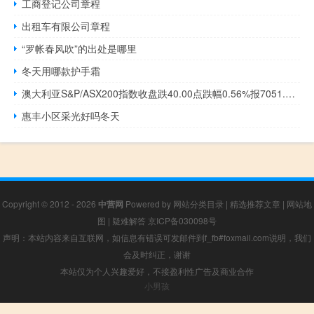
工商登记公司章程
出租车有限公司章程
“罗帐春风吹”的出处是哪里
冬天用哪款护手霜
澳大利亚S&P/ASX200指数收盘跌40.00点跌幅0.56%报7051.00点
惠丰小区采光好吗冬天
Copyright © 2012 - 2026
中营网
Powered by
网站分类目录
|
精选推荐文章
|
网站地
图
|
疑难解答
京ICP备030098号
声明：本站内容来自互联网，如信息有错误可发邮件到f_fb#foxmail.com说明，我们
会及时纠正，谢谢
本站仅为个人兴趣爱好，不接盈利性广告及商业合作
小男孩