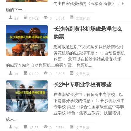
句出自宋代晏殊的《玉楼春·春恨》，正
确的下一...
zs
01-02
0
881
文章列表
长沙南到黄花机场磁悬浮怎么
购票
您可以通过以下方式购买从长沙南站到
黄花机场的磁悬浮车票： 1. 自动售票机
购票 ： 您可以在长沙南站或黄花机场
的磁浮车站的自动售票机上购买车票。 售票机...
zs
01-02
0
895
文章列表
长沙中专职业学校有哪些
在湖南省长沙市，有多所中专学校，以
下是部分学校的信息： 1. 长沙县职业中
专学校 类型：综合性国家级重点中等职
业学校 特色：集职业教育、技能培训、
成人...
zs
12-28
0
774
文章列表