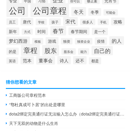
专业
元宵节
习俗
中国
修正案
你可以
公司
公司章程
冬天
冬季
可能会
宋代
攻略
唐代
员工
孩子
学校
很多人
手机
春节
新年
时间
春节期间
是一个
方式
的人
梦幻西游
游戏
疫情
模板
独资
独资企业
章程
股东
自己的
的是
股东会
能力
董事会
诗人
还不
范本
英语
都是
猜你想看的文章
工商版公司章程范本
“鄠杜真成可卜居”的出处是哪里
dota2绑定完美通行证无法输入怎么办（dota2绑定完美通行证无法输入）
天下无双的动物是什么生肖