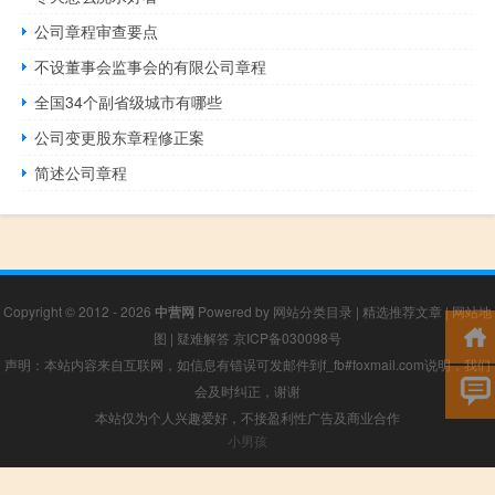
公司章程审查要点
不设董事会监事会的有限公司章程
全国34个副省级城市有哪些
公司变更股东章程修正案
简述公司章程
Copyright © 2012 - 2026
中营网
Powered by
网站分类目录
|
精选推荐文章
|
网站地
图
|
疑难解答
京ICP备030098号
声明：本站内容来自互联网，如信息有错误可发邮件到f_fb#foxmail.com说明，我们
会及时纠正，谢谢
本站仅为个人兴趣爱好，不接盈利性广告及商业合作
小男孩