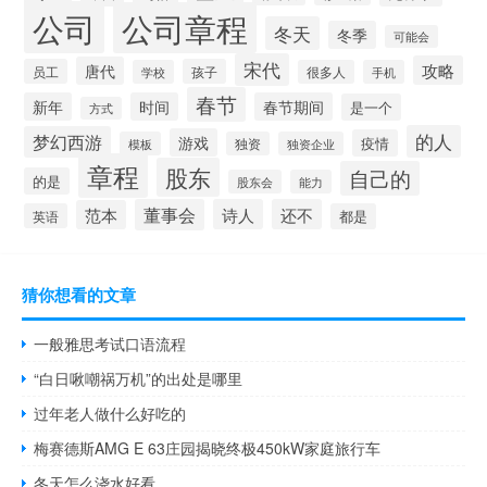
公司
公司章程
冬天
冬季
可能会
宋代
攻略
唐代
员工
孩子
学校
很多人
手机
春节
新年
时间
春节期间
是一个
方式
的人
梦幻西游
游戏
疫情
模板
独资
独资企业
章程
股东
自己的
的是
股东会
能力
董事会
诗人
还不
范本
英语
都是
猜你想看的文章
一般雅思考试口语流程
“白日啾嘲祸万机”的出处是哪里
过年老人做什么好吃的
梅赛德斯AMG E 63庄园揭晓终极450kW家庭旅行车
冬天怎么浇水好看