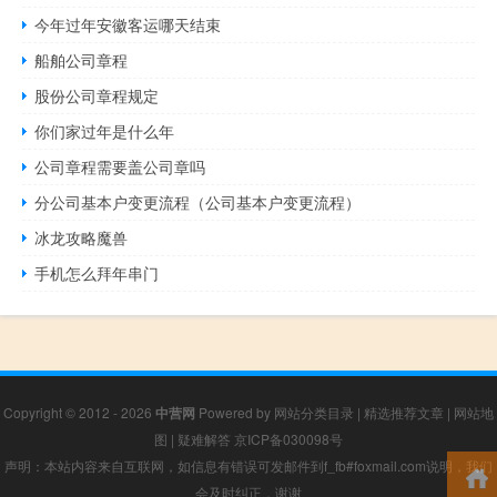
今年过年安徽客运哪天结束
船舶公司章程
股份公司章程规定
你们家过年是什么年
公司章程需要盖公司章吗
分公司基本户变更流程（公司基本户变更流程）
冰龙攻略魔兽
手机怎么拜年串门
Copyright © 2012 - 2026
中营网
Powered by
网站分类目录
|
精选推荐文章
|
网站地
图
|
疑难解答
京ICP备030098号
声明：本站内容来自互联网，如信息有错误可发邮件到f_fb#foxmail.com说明，我们
会及时纠正，谢谢