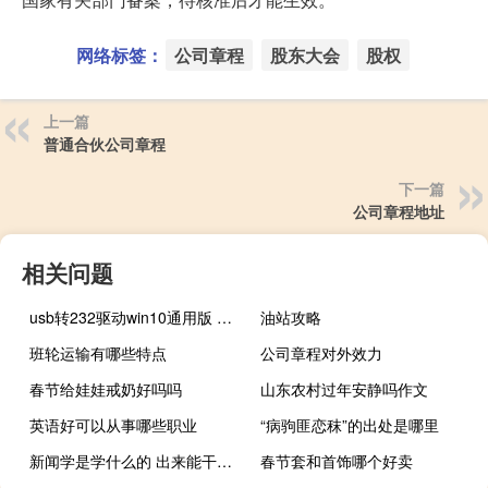
网络标签：
公司章程
股东大会
股权
上一篇
普通合伙公司章程
下一篇
公司章程地址
相关问题
usb转232驱动win10通用版 免费版（usb转232驱动win10通用版 免费版功能简介）
油站攻略
班轮运输有哪些特点
公司章程对外效力
春节给娃娃戒奶好吗吗
山东农村过年安静吗作文
英语好可以从事哪些职业
“病驹匪恋秣”的出处是哪里
新闻学是学什么的 出来能干什么（学新闻学可以干什么）
春节套和首饰哪个好卖