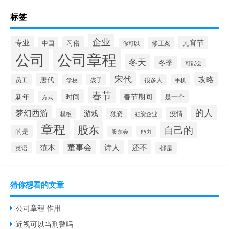
标签
企业
专业
元宵节
习俗
中国
修正案
你可以
公司
公司章程
冬天
冬季
可能会
宋代
攻略
唐代
员工
孩子
学校
很多人
手机
春节
新年
时间
春节期间
是一个
方式
的人
梦幻西游
游戏
疫情
模板
独资
独资企业
章程
股东
自己的
的是
股东会
能力
董事会
诗人
还不
范本
英语
都是
猜你想看的文章
公司章程 作用
近视可以当刑警吗