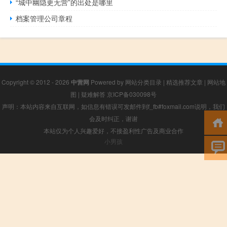
“城中幽隐更无营”的出处是哪里
档案管理公司章程
Copyright © 2012 - 2026
中营网
Powered by
网站分类目录
|
精选推荐文章
|
网站地
图
|
疑难解答
京ICP备030098号
声明：本站内容来自互联网，如信息有错误可发邮件到f_fb#foxmail.com说明，我们
会及时纠正，谢谢
本站仅为个人兴趣爱好，不接盈利性广告及商业合作
小男孩