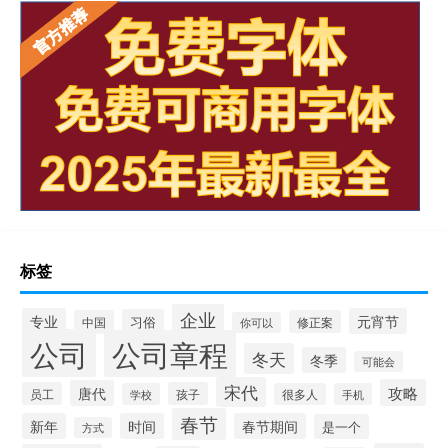
标签
企业
专业
元宵节
习俗
中国
修正案
你可以
公司
公司章程
冬天
冬季
可能会
宋代
攻略
唐代
员工
孩子
学校
很多人
手机
春节
新年
时间
春节期间
是一个
方式