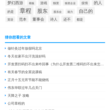
的人
梦幻西游
游戏
疫情
模板
独资
独资企业
章程
股东
自己的
的是
股东会
能力
董事会
诗人
还不
范本
英语
都是
猜你想看的文章
做针灸过年放假吗北京
冬天在家不出汗洗澡好吗
开发票扫码扫不出来咋回事（为什么开发票二维码扫不出来怎么办）
有关春节的全英说课稿
正月十五元宵节能不能烧纸
伟东华联过年几点关门
天降之子 攻略
公司章程的