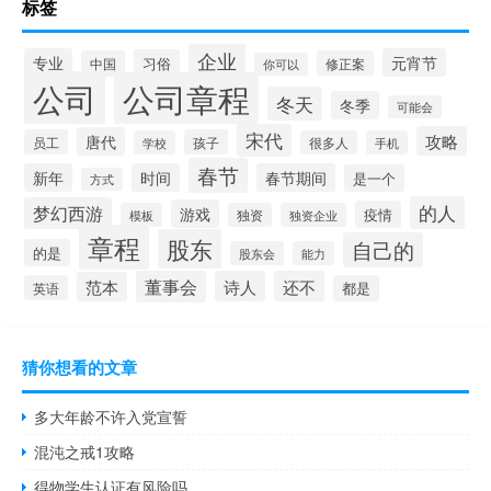
标签
企业
专业
元宵节
习俗
中国
修正案
你可以
公司
公司章程
冬天
冬季
可能会
宋代
攻略
唐代
员工
孩子
学校
很多人
手机
春节
新年
时间
春节期间
是一个
方式
的人
梦幻西游
游戏
疫情
模板
独资
独资企业
章程
股东
自己的
的是
股东会
能力
董事会
诗人
还不
范本
英语
都是
猜你想看的文章
多大年龄不许入党宣誓
混沌之戒1攻略
得物学生认证有风险吗