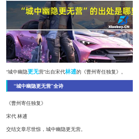
更无
林逋
“城中幽隐
营”出自宋代
的《曹州寄任独复》。
“城中幽隐更无营”全诗
《曹州寄任独复》
宋代 林逋
交结文章尽世惊，城中幽隐更无营。