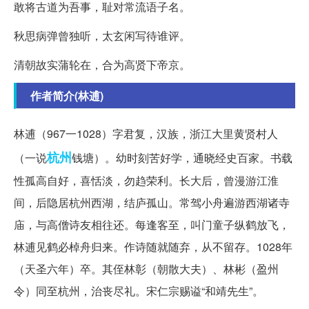
敢将古道为吾事，耻对常流语子名。
秋思病弹曾独听，太玄闲写待谁评。
清朝故实蒲轮在，合为高贤下帝京。
作者简介(林逋)
林逋（967一1028）字君复，汉族，浙江大里黄贤村人
杭州
（一说
钱塘）。幼时刻苦好学，通晓经史百家。书载
性孤高自好，喜恬淡，勿趋荣利。长大后，曾漫游江淮
间，后隐居杭州西湖，结庐孤山。常驾小舟遍游西湖诸寺
庙，与高僧诗友相往还。每逢客至，叫门童子纵鹤放飞，
林逋见鹤必棹舟归来。作诗随就随弃，从不留存。1028年
（天圣六年）卒。其侄林彰（朝散大夫）、林彬（盈州
令）同至杭州，治丧尽礼。宋仁宗赐谥“和靖先生”。