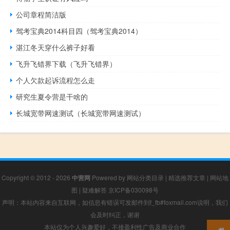
公司章程简洁版
驾考宝典2014科目四（驾考宝典2014）
湛江冬天穿什么裤子好看
飞升飞错界下载（飞升飞错界）
个人欠款起诉流程怎么走
研究生夏令营是干啥的
长城宽带网速测试（长城宽带网速测试）
Copyright © 2012 - 2026
中营网
Powered by
网站分类目录
|
精选推荐文章
|
网站地
图
|
疑难解答
京ICP备030098号
声明：本站内容来自互联网，如信息有错误可发邮件到f_fb#foxmail.com说明，我们
会及时纠正，谢谢
本站仅为个人兴趣爱好，不接盈利性广告及商业合作