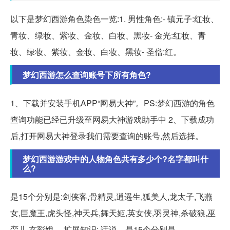
以下是梦幻西游角色染色一览:1. 男性角色:- 镇元子:红妆、
青妆、绿妆、紫妆、金妆、白妆、黑妆- 金光:红妆、青
妆、绿妆、紫妆、金妆、白妆、黑妆- 圣僧:红。
梦幻西游怎么查询账号下所有角色?
1、下载并安装手机APP“网易大神”。PS:梦幻西游的角色
查询功能已经已升级至网易大神游戏助手中 2、下载成功
后,打开网易大神登录我们需要查询的账号,然后选择。
梦幻西游游戏中的人物角色共有多少个?名字都叫什
么?
是15个分别是:剑侠客,骨精灵,逍遥生,狐美人,龙太子,飞燕
女,巨魔王,虎头怪,神天兵,舞天姬,英女侠,羽灵神,杀破狼,巫
蛮儿,玄彩娥。 扩展知识: 话说... 是15个分别是。