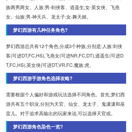
族两男两女。人族:男-剑侠客、逍遥生;女-英女侠、飞燕
女。仙族:男-神天兵、龙太子;女-舞天姬。
梦幻西游有几种任务角色?
梦幻西游总共有12个角色,分成3个种族,分别是:人族:剑侠
客(可进DT,FC,HS),飞燕女(可进NR,FC,DT),逍遥生(可进D
T,FC,HS),英女侠(可进DT,VR,FC.魔族:虎。
梦幻西游手游角色选择攻略?
需要根据个人偏好和游戏玩法选择不同角色。首先,梦幻西
游共有五个职业,分别为天官、仙女、龙太子、鬼潇潇和巫
蛮儿。对于追求高输出的玩家来说,可以选择天官或。
梦幻西游角色染色一览?