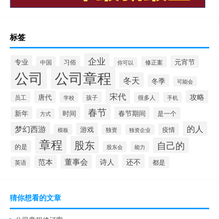
标签
企业
专业
元宵节
习俗
中国
修正案
你可以
公司
公司章程
冬天
冬季
可能会
宋代
攻略
唐代
员工
孩子
学校
很多人
手机
春节
新年
时间
春节期间
是一个
方式
的人
梦幻西游
游戏
疫情
模板
独资
独资企业
章程
股东
自己的
的是
股东会
能力
董事会
诗人
还不
范本
英语
都是
猜你想看的文章