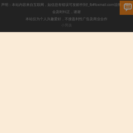
声明：本站内容来自互联网，如信息有错误可发邮件到f_fb#foxmail.com说明，我们
会及时纠正，谢谢
本站仅为个人兴趣爱好，不接盈利性广告及商业合作
小男孩