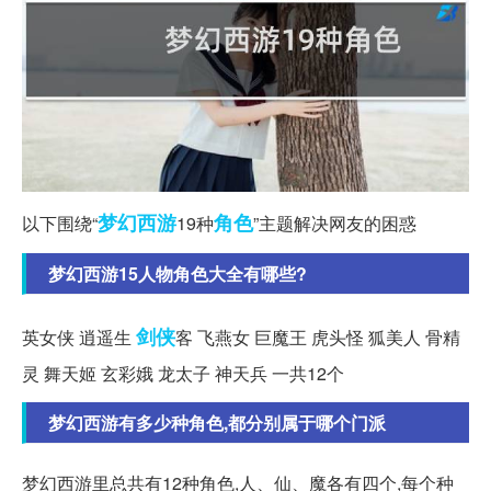
梦幻西游
角色
以下围绕“
19种
”主题解决网友的困惑
梦幻西游15人物角色大全有哪些?
剑侠
英女侠 逍遥生
客 飞燕女 巨魔王 虎头怪 狐美人 骨精
灵 舞天姬 玄彩娥 龙太子 神天兵 一共12个
梦幻西游有多少种角色,都分别属于哪个门派
梦幻西游里总共有12种角色,人、仙、魔各有四个,每个种