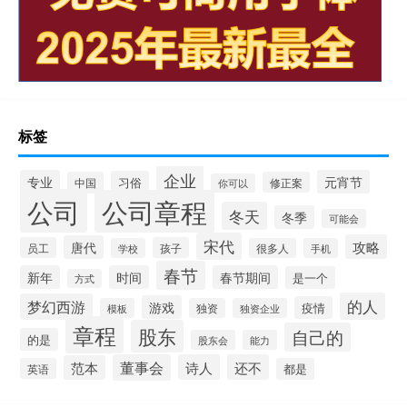
标签
企业
专业
元宵节
习俗
中国
修正案
你可以
公司
公司章程
冬天
冬季
可能会
宋代
攻略
唐代
员工
孩子
学校
很多人
手机
春节
新年
时间
春节期间
是一个
方式
的人
梦幻西游
游戏
疫情
模板
独资
独资企业
章程
股东
自己的
的是
股东会
能力
董事会
诗人
还不
范本
英语
都是