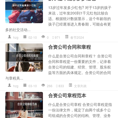
13岁过年发多少红包? 对于13岁的孩子
来说，过年发200到1千元红包比较合
适。根据统计数据显示，这个年龄段的
孩子已经逐渐进入青春期，可能会有更
多的社交活动...
hzg
02-10
0
971
春节2024
合资公司合同和章程
什么是合资公司合同和章程？ 合资公司
合同和章程是一份重要的文件，记录着
合资公司的组建、经营、管理、股东权
益等方面的具体规定。合资公司的合同
与章程具...
hzg
03-10
266
833
文章列表
合资公司章程范本
什么是合资公司章程 合资公司章程是指
一份法律文件，规定了由两个或多个公
司组成的合资公司的结构、管理、业务