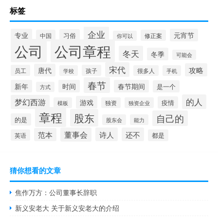
标签
企业
专业
元宵节
习俗
中国
修正案
你可以
公司
公司章程
冬天
冬季
可能会
宋代
攻略
唐代
员工
孩子
学校
很多人
手机
春节
新年
时间
春节期间
是一个
方式
的人
梦幻西游
游戏
疫情
模板
独资
独资企业
章程
股东
自己的
的是
股东会
能力
董事会
诗人
还不
范本
英语
都是
猜你想看的文章
焦作万方：公司董事长辞职
新义安老大 关于新义安老大的介绍