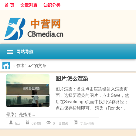
首 页
文章列表
知识分类
网站导航
>
作者“tpz”的文章
图片怎么渲染
图片渲染：首先点击渲染键进入渲染页
面；选择要渲染的图片；点击Save，然
后在SaveImage页面中找到保存路径；
点击保存按钮即可。 渲染（Render，
晕染）是指用...
tpz
08-09
0
856
文章列表