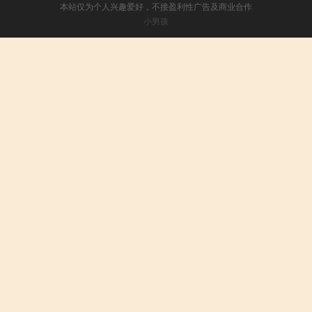
本站仅为个人兴趣爱好，不接盈利性广告及商业合作
小男孩