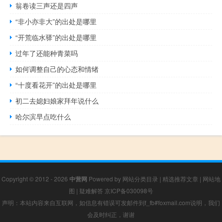
翁卷读三声还是四声
“非小亦非大”的出处是哪里
“开荒临水驿”的出处是哪里
过年了还能种青菜吗
如何调整自己的心态和情绪
“十度看花开”的出处是哪里
初二去媳妇娘家拜年说什么
哈尔滨早点吃什么
Copyright © 2012 - 2026
中营网
Powered by
网站分类目录
|
精选推荐文章
|
网站地
图
|
疑难解答
京ICP备030098号
声明：本站内容来自互联网，如信息有错误可发邮件到f_fb#foxmail.com说明，我们
会及时纠正，谢谢