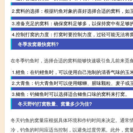
2.窝料的选择：根据钓鱼对象的喜好选择合适的窝料，如
3.准备充足的窝料：确保窝料足够多，以保持窝中有足够
4.控制打窝的力度：打窝时要控制力度，过轻可能无法将
冬季发窝最快窝料?
在冬季钓鱼时，选择合适的窝料能够快速吸引鱼儿前来觅
1.鲤鱼：在钓鲤鱼时，可以使用自己泡制的清香气味的玉
2.大青鱼：钓大青鱼时可以使用螺蛳、腥味颗粒、麦子或
3.鲫鱼：钓鲫鱼时可以选择适合鲫鱼口味的窝料来打窝。
冬天野钓打窝数量、窝量多少为佳?
冬天钓鱼的窝量应根据具体环境和作钓时间来决定。通常情
冷，钓鱼的时间应适当控制，以避免过度劳累。此外，窝