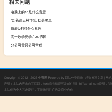
相关问题
电脑上的sn是什么意思
“幻苍崖云树”的出处是哪里
仪表tc斜杠什么意思
高一数学要学几本书啊
分公司需要公司章程
Copyright © 2012 - 2026
中营网
Powered by
网站分类目录
|
精选推荐文章
|
网站
声明：本站内容来自互联网，如信息有错误可发邮件到f_fb#foxmail.com说明
本站仅为个人兴趣爱好，不接盈利性广告及商业合作