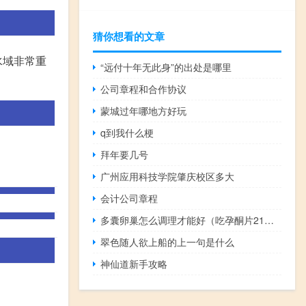
猜你想看的文章
水域非常重
“远付十年无此身”的出处是哪里
公司章程和合作协议
蒙城过年哪地方好玩
q到我什么梗
拜年要几号
广州应用科技学院肇庆校区多大
会计公司章程
多囊卵巢怎么调理才能好（吃孕酮片21天会发胖吗）
翠色随人欲上船的上一句是什么
神仙道新手攻略
：