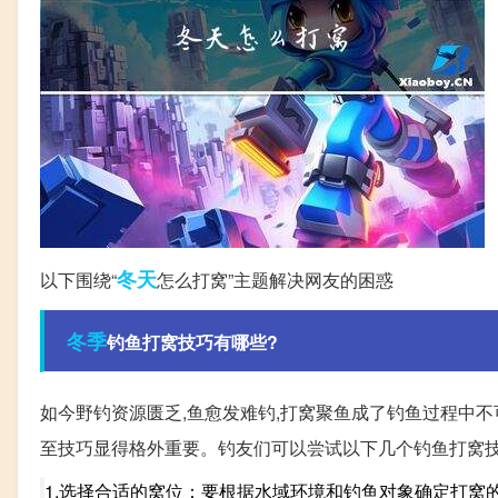
冬天
以下围绕“
怎么打窝”主题解决网友的困惑
冬季
钓鱼打窝技巧有哪些?
如今野钓资源匮乏,鱼愈发难钓,打窝聚鱼成了钓鱼过程中不
至技巧显得格外重要。钓友们可以尝试以下几个钓鱼打窝
1.选择合适的窝位：要根据水域环境和钓鱼对象确定打窝