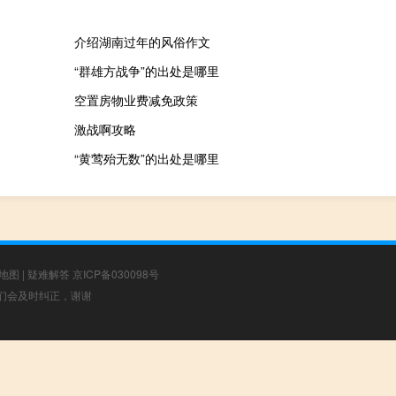
介绍湖南过年的风俗作文
“群雄方战争”的出处是哪里
空置房物业费减免政策
激战啊攻略
“黄莺殆无数”的出处是哪里
地图
|
疑难解答
京ICP备030098号
，我们会及时纠正，谢谢