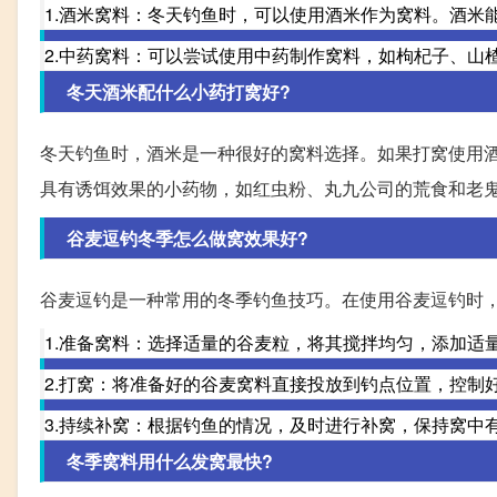
1.酒米窝料：冬天钓鱼时，可以使用酒米作为窝料。酒米
2.中药窝料：可以尝试使用中药制作窝料，如枸杞子、山
冬天酒米配什么小药打窝好?
冬天钓鱼时，酒米是一种很好的窝料选择。如果打窝使用
具有诱饵效果的小药物，如红虫粉、丸九公司的荒食和老
谷麦逗钓冬季怎么做窝效果好?
谷麦逗钓是一种常用的冬季钓鱼技巧。在使用谷麦逗钓时
1.准备窝料：选择适量的谷麦粒，将其搅拌均匀，添加适
2.打窝：将准备好的谷麦窝料直接投放到钓点位置，控制
3.持续补窝：根据钓鱼的情况，及时进行补窝，保持窝中
冬季窝料用什么发窝最快?