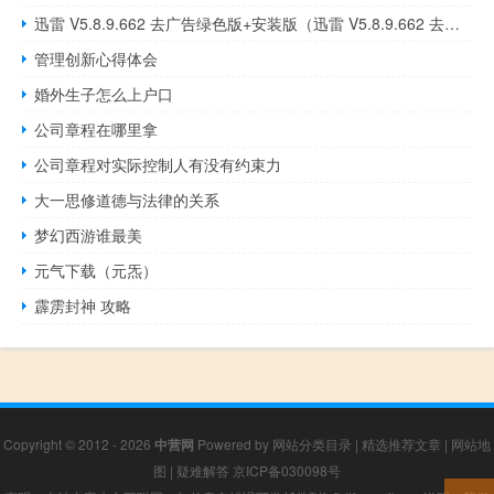
迅雷 V5.8.9.662 去广告绿色版+安装版（迅雷 V5.8.9.662 去广告绿色版+安装版功能简介）
管理创新心得体会
婚外生子怎么上户口
公司章程在哪里拿
公司章程对实际控制人有没有约束力
大一思修道德与法律的关系
梦幻西游谁最美
元气下载（元炁）
霹雳封神 攻略
Copyright © 2012 - 2026
中营网
Powered by
网站分类目录
|
精选推荐文章
|
网站地
图
|
疑难解答
京ICP备030098号