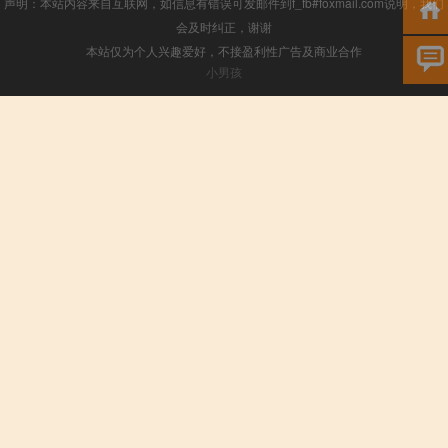
声明：本站内容来自互联网，如信息有错误可发邮件到f_fb#foxmail.com说明，我们
会及时纠正，谢谢
本站仅为个人兴趣爱好，不接盈利性广告及商业合作
小男孩