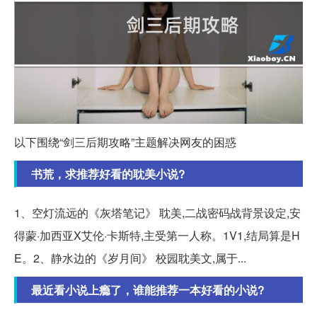
以下围绕“剑三后期攻略”主题解决网友的困惑
书荒，求推荐好看的耽美小说?
1、空灯流远的《灰塔笔记》 耽美,二战密码战背景设定,安
得蒙·加西亚X艾伦·卡斯特,主受第一人称。1V1,结局算是H
E。2、静水边的《岁月间》 校园耽美文,属于...
最近看小说上瘾了，谁能推荐一本好看的小说?