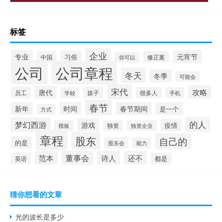
标签
企业
专业
元宵节
习俗
中国
修正案
你可以
公司
公司章程
冬天
冬季
可能会
宋代
攻略
唐代
员工
孩子
学校
很多人
手机
春节
新年
时间
春节期间
是一个
方式
的人
梦幻西游
游戏
疫情
模板
独资
独资企业
章程
股东
自己的
的是
股东会
能力
董事会
诗人
还不
范本
英语
都是
猜你想看的文章
光的波长是多少