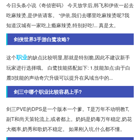
今日头条小说《奇侦密码》 今天放学后,韩飞和伊依一起去
吃麻辣烫,是伊依请客。 “伊依,我们去哪里吃麻辣烫呢?我
知道汉城有一家吃上瘾麻辣烫,特别好吃!... 真是太。
剑侠世界3手游白鹭攻略?
职业
这个
的缺点比较明显,那就是特别脆,因此不建议新手
玩家进行选择哦。 白鹭技能搭配如下: 1.技能加点:由于白
麓3技能的声动奇穴升级可以提升在风域当中的...
剑三中哪个职业比较容易上手?
剑三PVE的DPS是一个版本一个爹。T是万年不动明教T,
副T和尚天策轮流上,或者都上。奶妈是奶毒万年稳定,奶花
大概率,奶秀和歌奶不稳定。 如果刚入坑,什么都不懂。