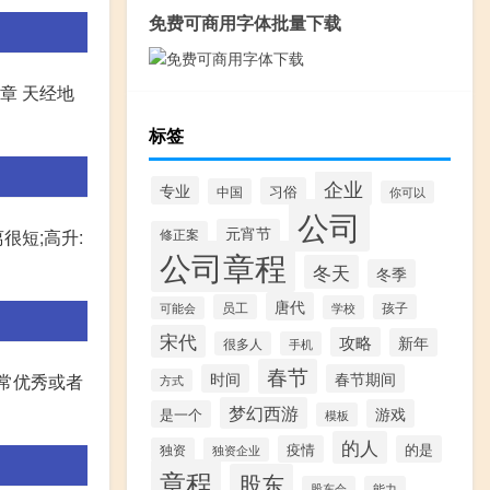
免费可商用字体批量下载
章 天经地
标签
企业
专业
习俗
中国
你可以
公司
元宵节
很短;高升:
修正案
公司章程
冬天
冬季
唐代
员工
孩子
学校
可能会
宋代
攻略
新年
很多人
手机
春节
时间
春节期间
常优秀或者
方式
梦幻西游
游戏
是一个
模板
的人
疫情
的是
独资
独资企业
章程
股东
股东会
能力