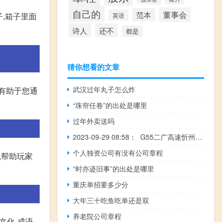
自己的
董事会
范本
子,箱子里面
英语
诗人
还不
都是
猜你想看的文章
武汉过年丸子怎么炸
有助于您通
“珠帘任卷”的出处是哪里
过年外卖送吗
2023-09-29 08:58： G55二广高速忻州段：因交通管制，新广武收费站入口间断性放行货车，每5分钟放行1辆；代县、大营、崞阳、原平收费站入口禁止货车驶入高速。S40灵河高速原神段：因交通管制，原平北收费站入口禁止货车驶入高速。G59呼北高速神岢段：终报，去往岢岚方向，虎鼻站与五寨 ​​​
个人独资公司有没有公司章程
,帮助玩家
“时亦迹旧事”的出处是哪里
重庆单招要多少分
大年三十吃鱼吃单还是双
养老院公司章程
文化-成语