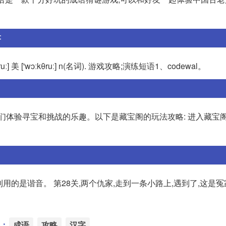
答
ruː] 美 ['wɔːkθruː] n(名词). 游戏攻略;演练短语1、codewal。
们体验寻宝和挑战的乐趣。以下是藏宝阁的玩法攻略: 进入藏宝阁
利用的是谐音。 第28关,两个仇家,走到一条小路上,遇到了,这是冤
：
成语
攻略
汉字