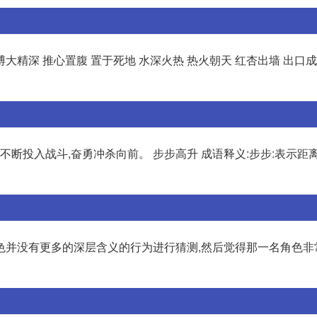
博大精深 推心置腹 置于死地 水深火热 热火朝天 红杏出墙 出口成
断投入战斗,奋勇冲杀向前。 步步高升 成语释义:步步:表示距离
色并没有更多的深层含义的行为进行猜测,然后觉得那一名角色非