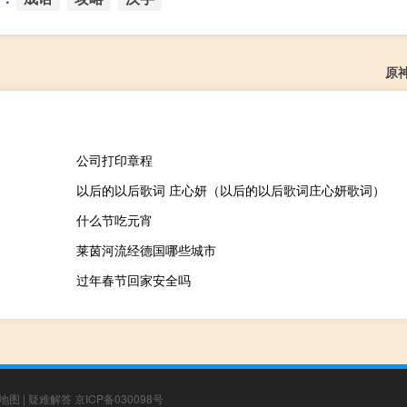
原
公司打印章程
以后的以后歌词 庄心妍（以后的以后歌词庄心妍歌词）
什么节吃元宵
莱茵河流经德国哪些城市
过年春节回家安全吗
地图
|
疑难解答
京ICP备030098号