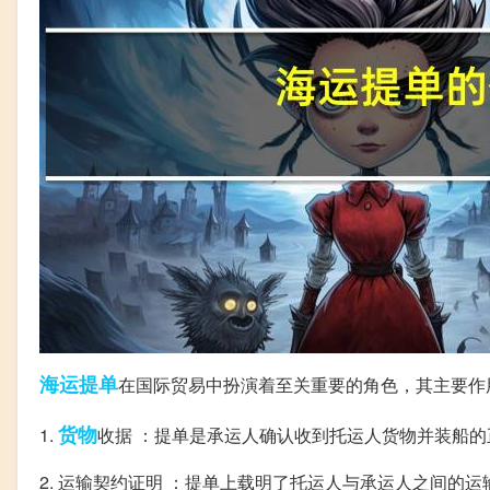
海运
提单
在国际贸易中扮演着至关重要的角色，其主要作
货物
1.
收据 ：提单是承运人确认收到托运人货物并装船的
2. 运输契约证明 ：提单上载明了托运人与承运人之间的