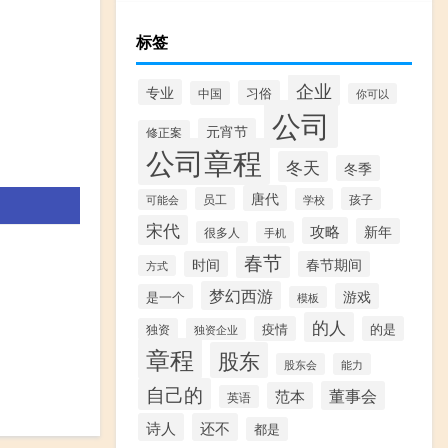
标签
企业
专业
习俗
中国
你可以
公司
元宵节
修正案
公司章程
冬天
冬季
唐代
员工
孩子
学校
可能会
宋代
攻略
新年
很多人
手机
春节
时间
春节期间
方式
梦幻西游
游戏
是一个
模板
的人
疫情
的是
独资
独资企业
章程
股东
股东会
能力
自己的
董事会
范本
英语
诗人
还不
都是