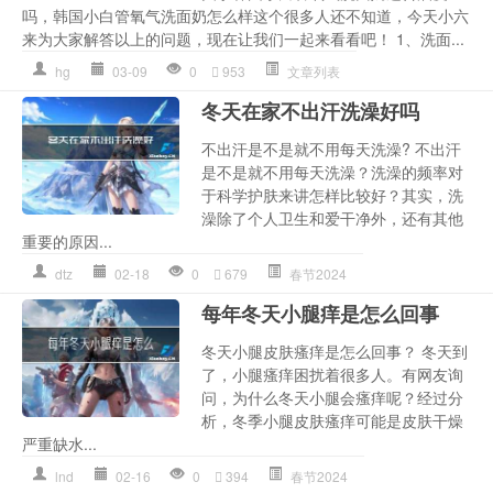
吗，韩国小白管氧气洗面奶怎么样这个很多人还不知道，今天小六
来为大家解答以上的问题，现在让我们一起来看看吧！ 1、洗面...
hg
03-09
0
953
文章列表
冬天在家不出汗洗澡好吗
不出汗是不是就不用每天洗澡? 不出汗
是不是就不用每天洗澡？洗澡的频率对
于科学护肤来讲怎样比较好？其实，洗
澡除了个人卫生和爱干净外，还有其他
重要的原因...
dtz
02-18
0
679
春节2024
每年冬天小腿痒是怎么回事
冬天小腿皮肤瘙痒是怎么回事？ 冬天到
了，小腿瘙痒困扰着很多人。有网友询
问，为什么冬天小腿会瘙痒呢？经过分
析，冬季小腿皮肤瘙痒可能是皮肤干燥
严重缺水...
lnd
02-16
0
394
春节2024