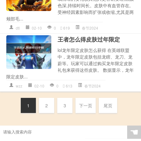
色深,持续时间长。皮肤中有血管存在,
受神经因素影响而扩张或收缩,尤其是两
颊部毛...
dtl
02-10
0
619
春节2024
王者怎么得皮肤过年限定
lol龙年限定皮肤怎么获得 在英雄联盟
中，龙年限定皮肤包括龙瞎、龙刀、龙
蔚等。玩家可以通过购买龙年限定皮肤
礼包来获得这些皮肤。 数据显示，龙年
限定皮肤...
wzz
02-10
0
613
春节2024
1
2
3
下一页
尾页
☚