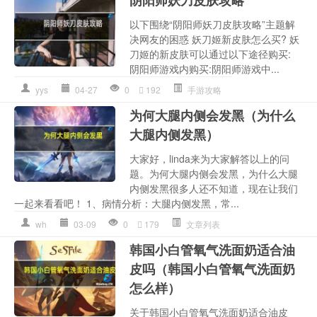
以下围绕“阴阳师妖刀皮肤攻略”主题解
决网友的困惑 妖刀姬新皮肤怎么买? 妖
刀姬的新皮肤可以通过以下途径购买:
阴阳师游戏内购买:阴阳师游戏中...
yys
04-27
0
192
手游攻略
为何大腿内侧会发黑（为什么
大腿内侧发黑）
大家好，linda来为大家解答以上的问
题。为何大腿内侧会发黑，为什么大腿
内侧发黑很多人还不知道，现在让我们
一起来看看吧！ 1、病情分析：大腿内侧发黑，常...
wh
03-09
0
179
文章列表
韩国小白管氧气洗面奶适合油
皮吗（韩国小白管氧气洗面奶
怎么样）
关于韩国小白管氧气洗面奶适合油皮