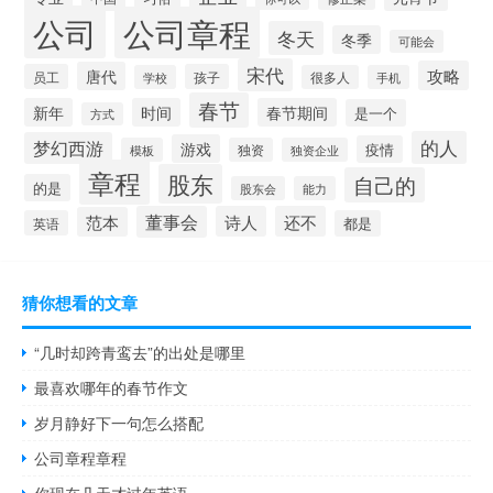
公司
公司章程
冬天
冬季
可能会
宋代
攻略
唐代
员工
孩子
学校
很多人
手机
春节
新年
时间
春节期间
是一个
方式
的人
梦幻西游
游戏
疫情
模板
独资
独资企业
章程
股东
自己的
的是
股东会
能力
董事会
诗人
还不
范本
英语
都是
猜你想看的文章
“几时却跨青鸾去”的出处是哪里
最喜欢哪年的春节作文
岁月静好下一句怎么搭配
公司章程章程
你现在几天才过年英语