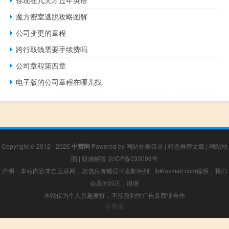
魔方密室逃脱攻略图解
公司变更的章程
跨行取钱需要手续费吗
公司章程第四章
电子版的公司章程在哪儿找
Copyright © 2012 - 2026
中营网
Powered by
网站分类目录
|
精选推荐文章
|
网站地
图
|
疑难解答
京ICP备030098号
声明：本站内容来自互联网，如信息有错误可发邮件到f_fb#foxmail.com说明，我们
会及时纠正，谢谢
本站仅为个人兴趣爱好，不接盈利性广告及商业合作
小男孩