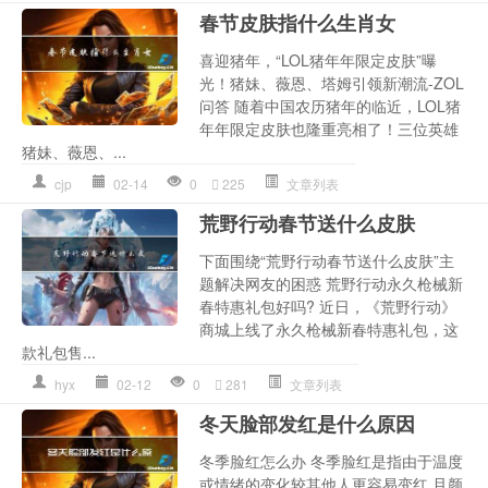
春节皮肤指什么生肖女
喜迎猪年，“LOL猪年年限定皮肤”曝
光！猪妹、薇恩、塔姆引领新潮流-ZOL
问答 随着中国农历猪年的临近，LOL猪
年年限定皮肤也隆重亮相了！三位英雄
猪妹、薇恩、...
cjp
02-14
0
225
文章列表
荒野行动春节送什么皮肤
下面围绕“荒野行动春节送什么皮肤”主
题解决网友的困惑 荒野行动永久枪械新
春特惠礼包好吗? 近日，《荒野行动》
商城上线了永久枪械新春特惠礼包，这
款礼包售...
hyx
02-12
0
281
文章列表
冬天脸部发红是什么原因
冬季脸红怎么办 冬季脸红是指由于温度
或情绪的变化较其他人更容易变红,且颜