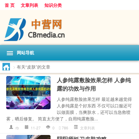
首 页
文章列表
知识分类
网站导航
>
有关“皮肤”的文章
人参纯露敷脸效果怎样 人参纯
露的功效与作用
人参纯露敷脸效果怎样 最近越来越觉得
人参纯露是个好东西 不仅可以口服还可
以做面膜，当爽肤水，还可以当急救喷
雾，晒后修复。 简直太方便了，自用纯露敷脸...
rb
11-27
0
786
文章列表
阴阳师妖刀皮肤攻略