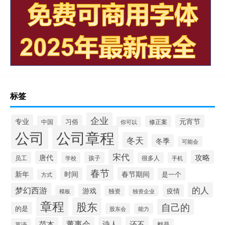
标签
企业
专业
元宵节
习俗
中国
修正案
你可以
公司
公司章程
冬天
冬季
可能会
宋代
攻略
唐代
员工
孩子
学校
很多人
手机
春节
新年
时间
春节期间
是一个
方式
的人
梦幻西游
游戏
疫情
模板
独资
独资企业
章程
股东
自己的
的是
股东会
能力
董事会
诗人
还不
范本
英语
都是