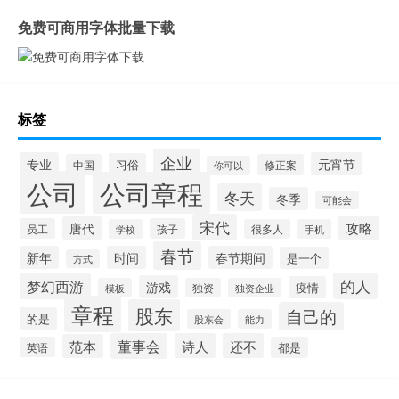
免费可商用字体批量下载
标签
企业
专业
元宵节
习俗
中国
修正案
你可以
公司
公司章程
冬天
冬季
可能会
宋代
攻略
唐代
员工
孩子
学校
很多人
手机
春节
新年
时间
春节期间
是一个
方式
的人
梦幻西游
游戏
疫情
模板
独资
独资企业
章程
股东
自己的
的是
股东会
能力
董事会
诗人
还不
范本
英语
都是