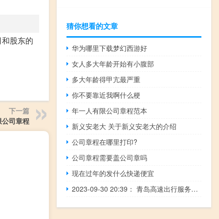
猜你想看的文章
司和股东的
华为哪里下载梦幻西游好
女人多大年龄开始有小腹部
多大年龄得甲亢最严重
你不要靠近我啊什么梗
年一人有限公司章程范本
下一篇
限公司章程
新义安老大 关于新义安老大的介绍
公司章程在哪里打印?
公司章程需要盖公司章吗
现在过年的发什么快递便宜
2023-09-30 20:39： 青岛高速出行服务平台提示：沈海高速K676-K674日照方向车流量密集，请过往司乘人员谨慎驾驶，注意避让。​​​