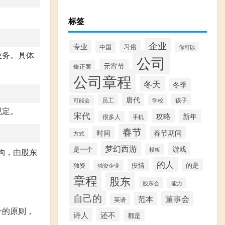
标签
企业
专业
习俗
中国
你可以
业务。具体
公司
元宵节
修正案
公司章程
冬天
冬季
唐代
员工
孩子
学校
可能会
规定。
宋代
攻略
新年
很多人
手机
春节
时间
春节期间
方式
梦幻西游
游戏
是一个
模板
构，由股东
的人
疫情
的是
独资
独资企业
章程
股东
股东会
能力
自己的
董事会
范本
英语
一的原则，
诗人
还不
都是