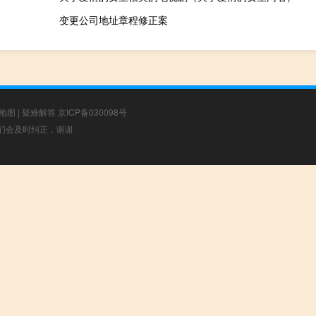
变更公司地址章程修正案
地图
|
疑难解答
京ICP备030098号
，我们会及时纠正，谢谢