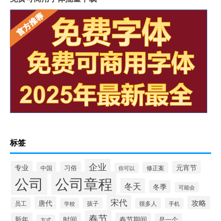
标签
企业
专业
元宵节
习俗
中国
修正案
你可以
公司
公司章程
冬天
冬季
可能会
宋代
攻略
唐代
员工
孩子
学校
很多人
手机
春节
新年
时间
春节期间
是一个
方式