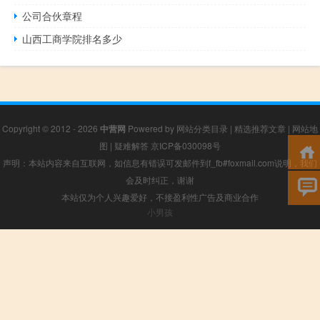
公司合伙章程
山西工商学院排名多少
Copyright © 2012 - 2026
中营网
Powered by
网站分类目录
|
精选推荐文章
|
网站地
图
|
疑难解答
京ICP备030098号
声明：本站内容来自互联网，如信息有错误可发邮件到f_fb#foxmail.com说明，我们
会及时纠正，谢谢
本站仅为个人兴趣爱好，不接盈利性广告及商业合作
小男孩