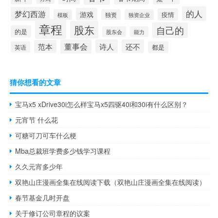
的人
梦幻西游
游戏
疫情
模板
独资
独资企业
章程
股东
自己的
的是
股东会
能力
董事会
诗人
还不
范本
英语
都是
猜你想看的文章
宝马x5 xDrive30i怎么样宝马x5四驱40i和30i有什么区别？
元宵节 什么花
可糖可刀可车什么梗
Mba总裁班学费多少钱学习课程
久久元宵多少年
双艳山庄漫画全集在线阅读下载（双艳山庄漫画全集在线阅读）
春节基金几时开盘
关于修订公司章程的议案