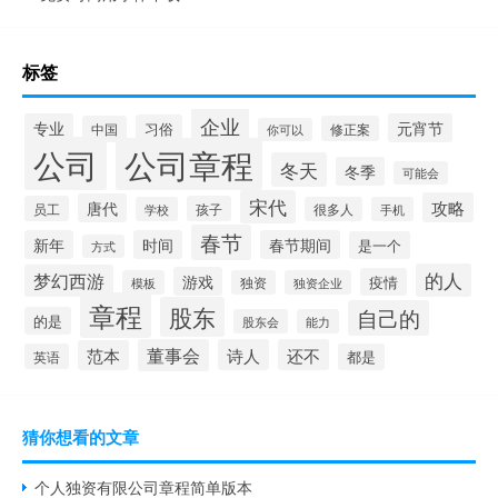
标签
企业
专业
元宵节
习俗
中国
修正案
你可以
公司
公司章程
冬天
冬季
可能会
宋代
攻略
唐代
员工
孩子
学校
很多人
手机
春节
新年
时间
春节期间
是一个
方式
的人
梦幻西游
游戏
疫情
模板
独资
独资企业
章程
股东
自己的
的是
股东会
能力
董事会
诗人
还不
范本
英语
都是
猜你想看的文章
个人独资有限公司章程简单版本