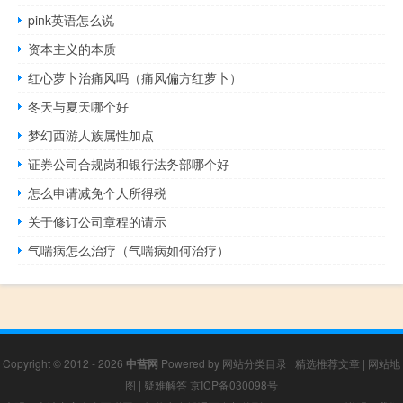
pink英语怎么说
资本主义的本质
红心萝卜治痛风吗（痛风偏方红萝卜）
冬天与夏天哪个好
梦幻西游人族属性加点
证券公司合规岗和银行法务部哪个好
怎么申请减免个人所得税
关于修订公司章程的请示
气喘病怎么治疗（气喘病如何治疗）
Copyright © 2012 - 2026
中营网
Powered by
网站分类目录
|
精选推荐文章
|
网站地
图
|
疑难解答
京ICP备030098号