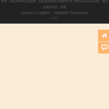
声明：本站内容来自互联网，如信息有错误可发邮件到f_fb#foxmail.com说明，我们
会及时纠正，谢谢
本站仅为个人兴趣爱好，不接盈利性广告及商业合作
小男孩