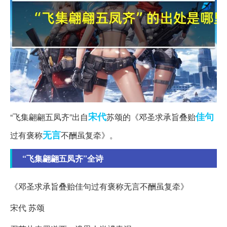
宋代
佳句
“飞集翩翩五凤齐”出自
苏颂的《邓圣求承旨叠贻
无言
过有褒称
不酬虽复牵》。
“飞集翩翩五凤齐”全诗
《邓圣求承旨叠贻佳句过有褒称无言不酬虽复牵》
宋代 苏颂