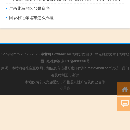
广西北海的区号是多少
回农村过年堵车怎么办理
Copyright © 2012 - 2026
中营网
Powered by
网站分类目录
|
精选推荐文章
|
网站地
图
|
疑难解答
京ICP备030098号
声明：本站内容来自互联网，如信息有错误可发邮件到f_fb#foxmail.com说明，我们
会及时纠正，谢谢
本站仅为个人兴趣爱好，不接盈利性广告及商业合作
小男孩