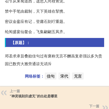
召节从来蜀道西，遗思人尚襆青泥。
禁中手笔由裁制，天下英雄在挈携。
密议金銮应有记，登庸石刻竚重题。
纶闱盛宴仙鳌会，飞集翩翩五凤齐。
【原题】：
邓圣求承旨叠贻佳句过有褒称无言不酬虽复牵强以多为贵
固已数穷大雅旁通谅无诮斥
网络标签：
佳句
宋代
无言
上一篇
“神灵顷刻归虚无”的出处是哪里
下一篇