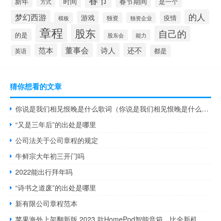
新年
时间
春节期间
是一个
方式
的人
梦幻西游
游戏
疫情
模板
独资
独资企业
章程
股东
自己的
的是
股东会
能力
董事会
诗人
还不
范本
英语
都是
猜你想看的文章
你说是我们相见恨晚是什么歌词（你说是我们相见恨晚是什么歌）
“又是三年后”的出处是哪里
公司法关于公司章程的规定
牛鲜宗大年初三开门吗
2022能出行拜年吗
“诗书之道废”的出处是哪里
新有限公司章程范本
苹果海外上架翻新版 2023 款HomePod智能音箱，比全新机型便宜15% 到底什么情况嘞