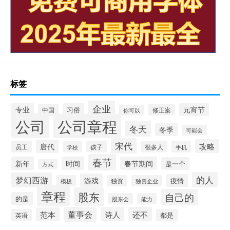
标签
企业
专业
元宵节
习俗
中国
修正案
你可以
公司
公司章程
冬天
冬季
可能会
宋代
攻略
唐代
员工
孩子
学校
很多人
手机
春节
新年
时间
春节期间
是一个
方式
的人
梦幻西游
游戏
疫情
模板
独资
独资企业
章程
股东
自己的
的是
股东会
能力
董事会
诗人
还不
范本
英语
都是