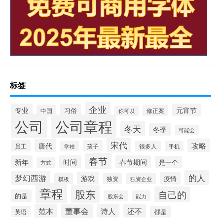
标签
企业
专业
元宵节
习俗
中国
修正案
你可以
公司
公司章程
冬天
冬季
可能会
宋代
攻略
唐代
员工
孩子
学校
很多人
手机
春节
新年
时间
春节期间
是一个
方式
的人
梦幻西游
游戏
疫情
模板
独资
独资企业
章程
股东
自己的
的是
股东会
能力
董事会
诗人
还不
范本
英语
都是