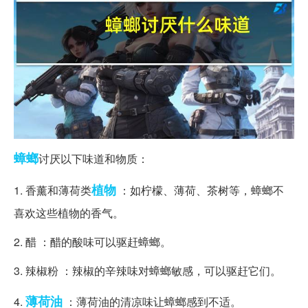
蟑螂
讨厌以下味道和物质：
植物
1. 香薰和薄荷类
：如柠檬、薄荷、茶树等，蟑螂不
喜欢这些植物的香气。
2. 醋 ：醋的酸味可以驱赶蟑螂。
3. 辣椒粉 ：辣椒的辛辣味对蟑螂敏感，可以驱赶它们。
薄荷油
4.
：薄荷油的清凉味让蟑螂感到不适。