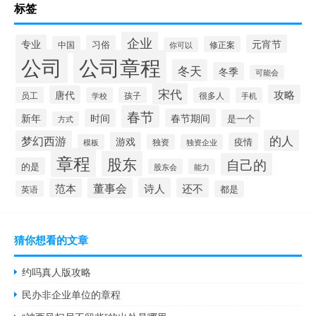
标签
企业
专业
元宵节
习俗
中国
修正案
你可以
公司
公司章程
冬天
冬季
可能会
宋代
攻略
唐代
员工
孩子
学校
很多人
手机
春节
新年
时间
春节期间
是一个
方式
的人
梦幻西游
游戏
疫情
模板
独资
独资企业
章程
股东
自己的
的是
股东会
能力
董事会
诗人
还不
范本
英语
都是
猜你想看的文章
约吗真人版攻略
民办非企业单位的章程