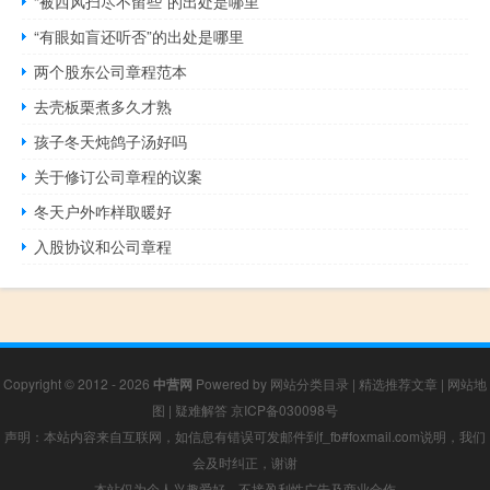
“被西风扫尽不留些”的出处是哪里
“有眼如盲还听否”的出处是哪里
两个股东公司章程范本
去壳板栗煮多久才熟
孩子冬天炖鸽子汤好吗
关于修订公司章程的议案
冬天户外咋样取暖好
入股协议和公司章程
Copyright © 2012 - 2026
中营网
Powered by
网站分类目录
|
精选推荐文章
|
网站地
图
|
疑难解答
京ICP备030098号
声明：本站内容来自互联网，如信息有错误可发邮件到f_fb#foxmail.com说明，我们
会及时纠正，谢谢
本站仅为个人兴趣爱好，不接盈利性广告及商业合作