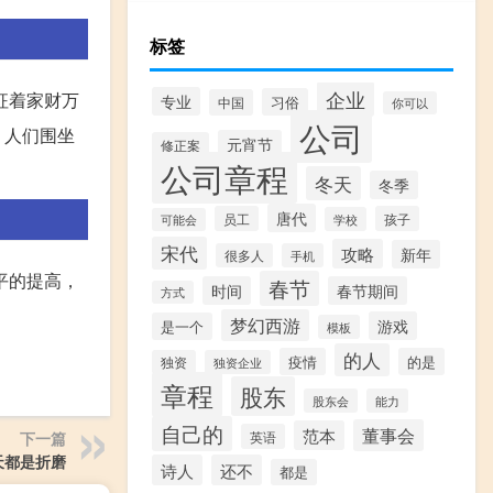
标签
企业
征着家财万
专业
习俗
中国
你可以
公司
，人们围坐
元宵节
修正案
公司章程
冬天
冬季
唐代
员工
孩子
学校
可能会
宋代
攻略
新年
很多人
手机
平的提高，
春节
时间
春节期间
方式
梦幻西游
游戏
是一个
模板
的人
疫情
的是
独资
独资企业
章程
股东
股东会
能力
自己的
董事会
范本
英语
下一篇
天都是折磨
诗人
还不
都是