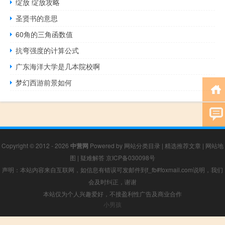
绽放 绽放攻略
圣贤书的意思
60角的三角函数值
抗弯强度的计算公式
广东海洋大学是几本院校啊
梦幻西游前景如何
Copyright © 2012 - 2026
中营网
Powered by
网站分类目录
|
精选推荐文章
|
网站地
图
|
疑难解答
京ICP备030098号
声明：本站内容来自互联网，如信息有错误可发邮件到f_fb#foxmail.com说明，我们
会及时纠正，谢谢
本站仅为个人兴趣爱好，不接盈利性广告及商业合作
小男孩