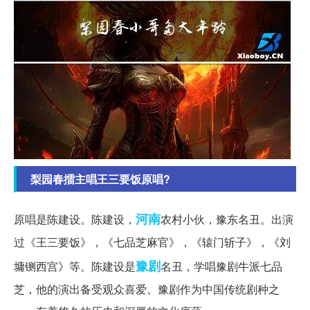
梨园春擂主唱王三要饭原唱?
河南
原唱是陈建设。陈建设，
农村小伙，豫东名丑。出演
过《王三要饭》，《七品芝麻官》，《辕门斩子》，《刘
豫剧
墉铡西宫》等。陈建设是
名丑，学唱豫剧牛派七品
芝，他的演出备受观众喜爱。豫剧作为中国传统剧种之