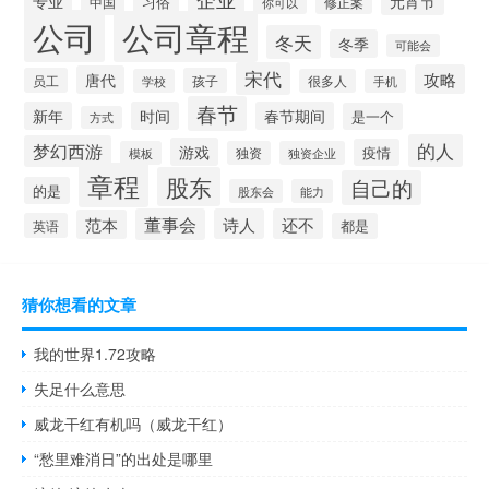
专业
元宵节
习俗
中国
修正案
你可以
公司
公司章程
冬天
冬季
可能会
宋代
攻略
唐代
员工
孩子
学校
很多人
手机
春节
新年
时间
春节期间
是一个
方式
的人
梦幻西游
游戏
疫情
模板
独资
独资企业
章程
股东
自己的
的是
股东会
能力
董事会
诗人
还不
范本
英语
都是
猜你想看的文章
我的世界1.72攻略
失足什么意思
威龙干红有机吗（威龙干红）
“愁里难消日”的出处是哪里