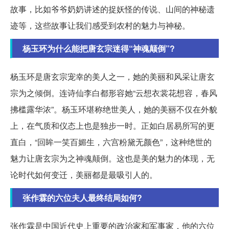
故事，比如爷爷奶奶讲述的捉妖怪的传说、山间的神秘遗
迹等，这些故事让我们感受到农村的魅力与神秘。
杨玉环为什么能把唐玄宗迷得“神魂颠倒”?
杨玉环是唐玄宗宠幸的美人之一，她的美丽和风采让唐玄
宗为之倾倒。连诗仙李白都形容她“云想衣裳花想容，春风
拂槛露华浓”。杨玉环堪称绝世美人，她的美丽不仅在外貌
上，在气质和仪态上也是独步一时。正如白居易所写的更
直白，“回眸一笑百媚生，六宫粉黛无颜色”，这种绝世的
魅力让唐玄宗为之神魂颠倒。这也是美的魅力的体现，无
论时代如何变迁，美丽都是最吸引人的。
张作霖的六位夫人最终结局如何?
张作霖是中国近代史上重要的政治家和军事家，他的六位